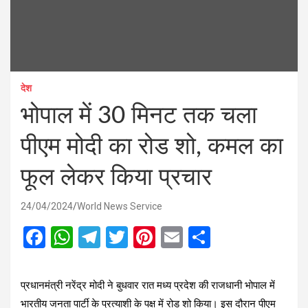
देश
भोपाल में 30 मिनट तक चला
पीएम मोदी का रोड शो, कमल का
फूल लेकर किया प्रचार
24/04/2024
World News Service
F
W
T
T
Pi
E
S
a
h
el
wi
nt
m
h
ce
at
e
tt
er
ail
ar
प्र
धानमंत्री नरेंद्र मोदी ने बुधवार रात मध्य प्रदेश की राजधानी भोपाल में
b
s
gr
er
es
e
भारतीय जनता पार्टी के प्रत्याशी के पक्ष में रोड शो किया। इस दौरान पीएम