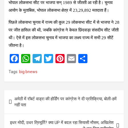
भोपाल लोकसभा सीट पर भाजपा सन् 1989 से जीतती आ रही है। चुनाव
आयोग के मुताबिक, भोपाल लोकसभा क्षेत्र में 23,29,892 मतदाता हैं।
पिछले लोकसभा चुनाव में राज्य की कुल 29 लोकसभा सीट में से भाजपा ने 28
पर जीत हासिल की थी, जबकि कांग्रेस ने केवल छिंदवाड़ा संसदीय सीट जीती
थी। ऐसे में इस लोकसभा चुनाव में भाजपा का लक्ष्य राज्य में सभी 29 सीटें
जीतना है।
F
W
T
T
Pi
E
S
a
h
el
wi
nt
m
h
Tags:
big bnews
ce
at
e
tt
er
ail
ar
b
s
gr
er
es
e
o
A
a
t
Post
अमेठी में रॉबर्ट वाड्रा की होर्डिंग पर कांग्रेस ने दी प्रतिक्रिया, बोली-हमें
o
p
m
navigation
नहीं पता
k
p
इधर मोदी, उधर त्रिमूर्ति? क्या UP में बदल रहा सियासी मौसम; अखिलेश