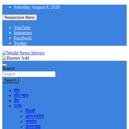
Skip
Saturday, August 8, 2026
to
content
Responsive Menu
YouTube
Instagram
Facebook
Twitter
World News at Your Fingers
World News Service
Search
Search
होम
टॉप न्यूज
देश
राज्य
दिल्ली
उत्तर प्रदेश
गुजरात
उत्तराखंड