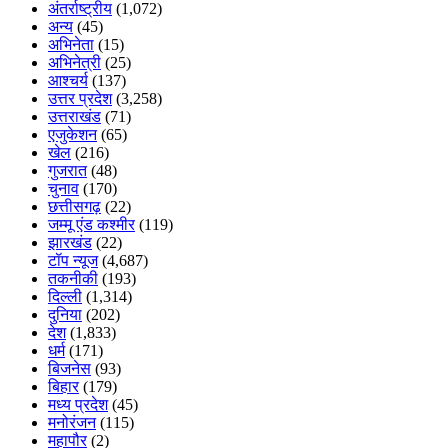
अंतर्राष्ट्रीय
(1,072)
अन्य
(45)
अभिनेता
(15)
अभिनेत्री
(25)
आश्चर्य
(137)
उत्तर प्रदेश
(3,258)
उत्तराखंड
(71)
एजुकेशन
(65)
खेल
(216)
गुजरात
(48)
चुनाव
(170)
छत्तीसगढ़
(22)
जम्मू एंड कश्मीर
(119)
झारखंड
(22)
टॉप न्यूज
(4,687)
तकनीकी
(193)
दिल्ली
(1,314)
दुनिया
(202)
देश
(1,833)
धर्म
(171)
बिजनेस
(93)
बिहार
(179)
मध्य प्रदेश
(45)
मनोरंजन
(115)
महापौर
(2)