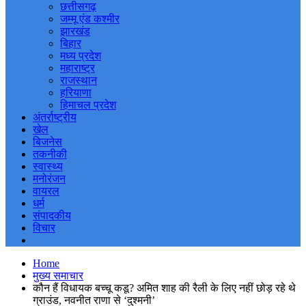
छत्तीसगढ़
जम्मू एंड कश्मीर
झारखंड
बिहार
मध्य प्रदेश
महाराष्ट्र
राजस्थान
हरियाणा
हिमाचल प्रदेश
अंतर्राष्ट्रीय
खेल
बिजनेस
तकनीकी
स्वास्थ्य
मनोरंजन
वायरल
धर्म
संपादकीय
विचार
Home
मुख्य समाचार
कौन हैं विधायक बच्चू कडू? अमित शाह की रैली के लिए नहीं छोड़ रहे थे
ग्राउंड, नवनीत राणा से ‘दुश्मनी’