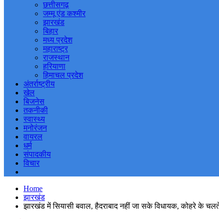
छत्तीसगढ़
जम्मू एंड कश्मीर
झारखंड
बिहार
मध्य प्रदेश
महाराष्ट्र
राजस्थान
हरियाणा
हिमाचल प्रदेश
अंतर्राष्ट्रीय
खेल
बिजनेस
तकनीकी
स्वास्थ्य
मनोरंजन
वायरल
धर्म
संपादकीय
विचार
Home
झारखंड
झारखंड में सियासी बवाल, हैदराबाद नहीं जा सके विधायक, कोहरे के चलते 