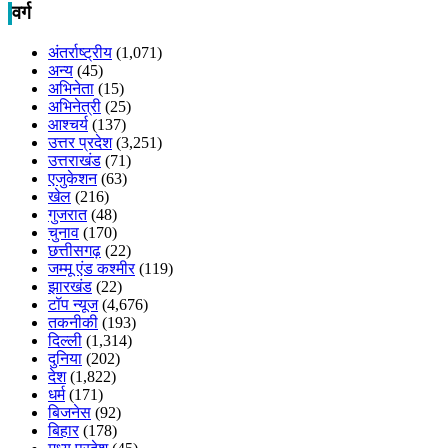
वर्ग
अंतर्राष्ट्रीय
(1,071)
अन्य
(45)
अभिनेता
(15)
अभिनेत्री
(25)
आश्चर्य
(137)
उत्तर प्रदेश
(3,251)
उत्तराखंड
(71)
एजुकेशन
(63)
खेल
(216)
गुजरात
(48)
चुनाव
(170)
छत्तीसगढ़
(22)
जम्मू एंड कश्मीर
(119)
झारखंड
(22)
टॉप न्यूज
(4,676)
तकनीकी
(193)
दिल्ली
(1,314)
दुनिया
(202)
देश
(1,822)
धर्म
(171)
बिजनेस
(92)
बिहार
(178)