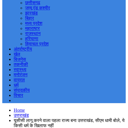
छत्तीसगढ़
जम्मू एंड कश्मीर
झारखंड
बिहार
मध्य प्रदेश
महाराष्ट्र
राजस्थान
हरियाणा
हिमाचल प्रदेश
अंतर्राष्ट्रीय
खेल
बिजनेस
तकनीकी
स्वास्थ्य
मनोरंजन
वायरल
धर्म
संपादकीय
विचार
Home
उत्तराखंड
यूसीसी लागू करने वाला पहला राज्य बना उत्तराखंड, सीएम धामी बोले, ये
किसी धर्म के खिलाफ नहीं