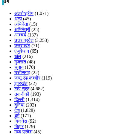
वर्ग
अंतर्राष्ट्रीय
(1,071)
अन्य
(45)
अभिनेता
(15)
अभिनेत्री
(25)
आश्चर्य
(137)
उत्तर प्रदेश
(3,253)
उत्तराखंड
(71)
एजुकेशन
(65)
खेल
(216)
गुजरात
(48)
चुनाव
(170)
छत्तीसगढ़
(22)
जम्मू एंड कश्मीर
(119)
झारखंड
(22)
टॉप न्यूज
(4,682)
तकनीकी
(193)
दिल्ली
(1,314)
दुनिया
(202)
देश
(1,828)
धर्म
(171)
बिजनेस
(92)
बिहार
(179)
मध्य प्रदेश
(45)