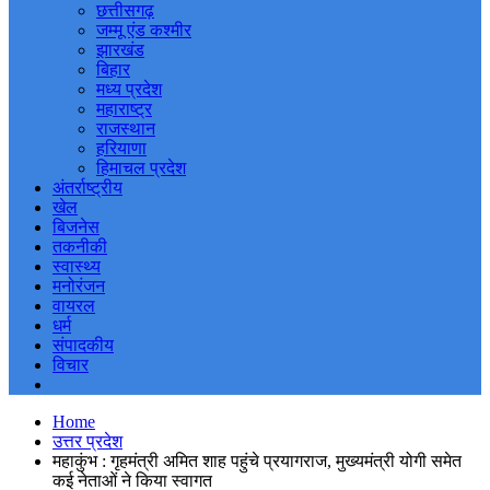
छत्तीसगढ़
जम्मू एंड कश्मीर
झारखंड
बिहार
मध्य प्रदेश
महाराष्ट्र
राजस्थान
हरियाणा
हिमाचल प्रदेश
अंतर्राष्ट्रीय
खेल
बिजनेस
तकनीकी
स्वास्थ्य
मनोरंजन
वायरल
धर्म
संपादकीय
विचार
Home
उत्तर प्रदेश
महाकुंभ : गृहमंत्री अमित शाह पहुंचे प्रयागराज, मुख्यमंत्री योगी समेत
कई नेताओं ने किया स्वागत