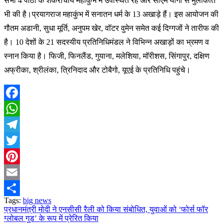
सभी 4 पीठों के शंकराचार्य महाकुंभ में उपस्थित रहे और सीएम योगी से मुलाकात
भी की है।प्रयागराज महाकुंभ में सनातन धर्म के 13 अखाड़े हैं। इस आयोजन की
गौतम अडानी, सुधा मूर्ति, अनुपम खेर, वॉटर वुमेन समेत कई दिग्गजों ने तारीफ की
है। 10 देशों के 21 सदस्यीय प्रतिनिधिमंडल ने विभिन्न अखाड़ों का भ्रमण व
स्नान किया है। फिजी, फिनलैंड, गुयाना, मलेशिया, मॉरीशस, सिंगापुर, दक्षिण
अफ्रीका, श्रीलंका, त्रिनिदाद और टोबैगो, यूएई के प्रतिनिधि पहुंचे।
Facebook
WhatsApp
Telegram
Twitter
Pinterest
Email
Tags:
big news
Share
प्रधानमंत्री मोदी ने एनसीसी रैली को किया संबोधित, युवाओं को ‘फोर्स फॉर
Post
ग्लोबल गुड’ के रूप में प्रेरित किया