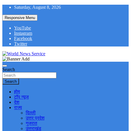
Skip
Saturday, August 8, 2026
to
content
Responsive Menu
YouTube
Instagram
Facebook
Twitter
World News at Your Fingers
World News Service
Search
Search
होम
टॉप न्यूज
देश
राज्य
दिल्ली
उत्तर प्रदेश
गुजरात
उत्तराखंड