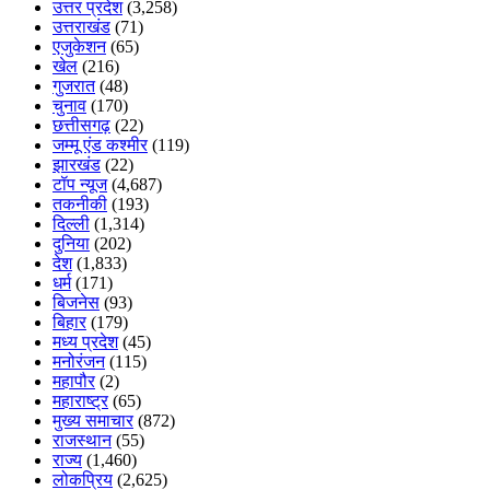
उत्तर प्रदेश
(3,258)
उत्तराखंड
(71)
एजुकेशन
(65)
खेल
(216)
गुजरात
(48)
चुनाव
(170)
छत्तीसगढ़
(22)
जम्मू एंड कश्मीर
(119)
झारखंड
(22)
टॉप न्यूज
(4,687)
तकनीकी
(193)
दिल्ली
(1,314)
दुनिया
(202)
देश
(1,833)
धर्म
(171)
बिजनेस
(93)
बिहार
(179)
मध्य प्रदेश
(45)
मनोरंजन
(115)
महापौर
(2)
महाराष्ट्र
(65)
मुख्य समाचार
(872)
राजस्थान
(55)
राज्य
(1,460)
लोकप्रिय
(2,625)