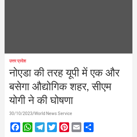
उत्तर प्रदेश
नोएडा की तरह यूपी में एक और
बसेगा औद्योगिक शहर, सीएम
योगी ने की घोषणा
30/10/2023
World News Service
F
W
T
T
Pi
E
S
a
h
el
wi
nt
m
h