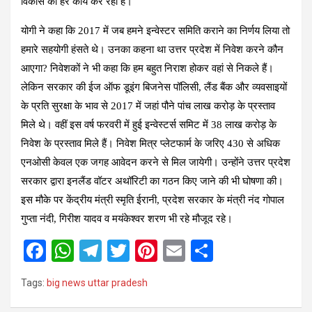
विकास का हर कार्य कर रही है।
योगी ने कहा कि 2017 में जब हमने इन्वेस्टर समिति कराने का निर्णय लिया तो
हमारे सहयोगी हंसते थे। उनका कहना था उत्तर प्रदेश में निवेश करने कौन
आएगा? निवेशकों ने भी कहा कि हम बहुत निराश होकर वहां से निकले हैं।
लेकिन सरकार की ईज ऑफ डूइंग बिजनेस पॉलिसी, लैंड बैंक और व्यवसाइयों
के प्रति सुरक्षा के भाव से 2017 में जहां पौने पांच लाख करोड़ के प्रस्ताव
मिले थे। वहीं इस वर्ष फरवरी में हुई इन्वेस्टर्स समिट में 38 लाख करोड़ के
निवेश के प्रस्ताव मिले हैं। निवेश मित्र प्लेटफार्म के जरिए 430 से अधिक
एनओसी केवल एक जगह आवेदन करने से मिल जायेगी। उन्होंने उत्तर प्रदेश
सरकार द्वारा इनलैंड वॉटर अथॉरिटी का गठन किए जाने की भी घोषणा की।
इस मौके पर केंद्रीय मंत्री स्मृति ईरानी, प्रदेश सरकार के मंत्री नंद गोपाल
गुप्ता नंदी, गिरीश यादव व मयंकेश्वर शरण भी रहे मौजूद रहे।
F
W
T
T
Pi
E
S
a
h
el
wi
nt
m
h
Tags:
big news uttar pradesh
ce
at
e
tt
er
ail
ar