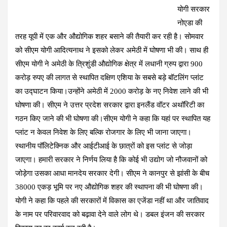
यो
गी सरकार
ce
at
e
tt
er
ail
ar
नोएडा की
b
s
gr
er
es
e
तरह यूपी में एक और औद्योगिक शहर बसाने की तैयारी कर रही है। सोमवार
o
A
a
t
को सीएम योगी आदित्यनाथ ने इसको लेकर अमेठी में घोषणा भी की। साथ ही
o
p
m
सीएम योगी ने अमेठी के त्रिशुंडी औद्योगिक क्षेत्र में लधानी ग्रुप द्वारा 900
k
p
करोड़ रुपए की लागत से स्थापित दक्षिण एशिया के सबसे बड़े बॉटलिंग प्लांट
का उद्घाटन किया।उन्होंने अमेठी में 2000 करोड़ के नए निवेश लाने की भी
घोषणा की। सीएम ने उत्तर प्रदेश सरकार द्वारा इनलैंड वॉटर अथॉरिटी का
गठन किए जाने की भी घोषणा की।सीएम योगी ने कहा कि यहां पर स्थापित यह
प्लांट न केवल निवेश के लिए बल्कि रोजगार के लिए भी जाना जाएगा।
स्थानीय पॉलिटेक्निक और आईटीआई के छात्रों को इस प्लांट से जोड़ा
जाएगा। हमारी सरकार ने निर्णय लिया है कि कोई भी उद्योग जो नौजवानों को
जोड़ेगा उसका आधा मानदेय सरकार देगी। सीएम ने कानपुर से झांसी के बीच
38000 एकड़ भूमि पर नए औद्योगिक शहर की स्थापना की भी घोषणा की।
योगी ने कहा कि पहले की सरकारों में विकास का एजेंडा नहीं था और जातिवाद
के नाम पर परिवारवाद को बढ़ावा देने वाले लोग थे। डबल इंजन की सरकार