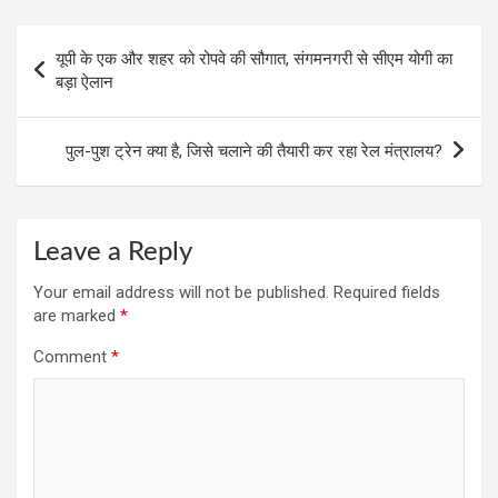
b
s
gr
er
es
e
o
A
a
t
Post
यूपी के एक और शहर को रोपवे की सौगात, संगमनगरी से सीएम योगी का
o
p
m
navigation
बड़ा ऐलान
k
p
पुल-पुश ट्रेन क्या है, जिसे चलाने की तैयारी कर रहा रेल मंत्रालय?
Leave a Reply
Your email address will not be published.
Required fields
are marked
*
Comment
*