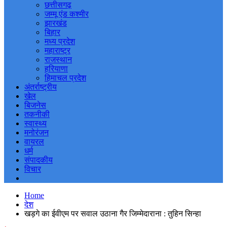
छत्तीसगढ़
जम्मू एंड कश्मीर
झारखंड
बिहार
मध्य प्रदेश
महाराष्ट्र
राजस्थान
हरियाणा
हिमाचल प्रदेश
अंतर्राष्ट्रीय
खेल
बिजनेस
तकनीकी
स्वास्थ्य
मनोरंजन
वायरल
धर्म
संपादकीय
विचार
Home
देश
खड़गे का ईवीएम पर सवाल उठाना गैर जिम्मेदाराना : तुहिन सिन्हा