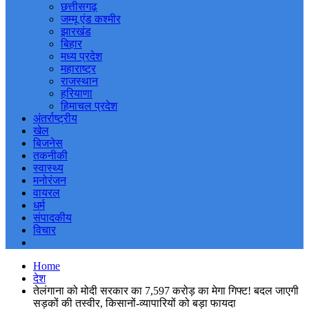
छत्तीसगढ़
जम्मू एंड कश्मीर
झारखंड
बिहार
मध्य प्रदेश
महाराष्ट्र
राजस्थान
हरियाणा
हिमाचल प्रदेश
अंतर्राष्ट्रीय
खेल
बिजनेस
तकनीकी
स्वास्थ्य
मनोरंजन
वायरल
धर्म
संपादकीय
विचार
Home
देश
तेलंगाना को मोदी सरकार का 7,597 करोड़ का मेगा गिफ्ट! बदल जाएगी
सड़कों की तस्वीर, किसानों-व्यापारियों को बड़ा फायदा