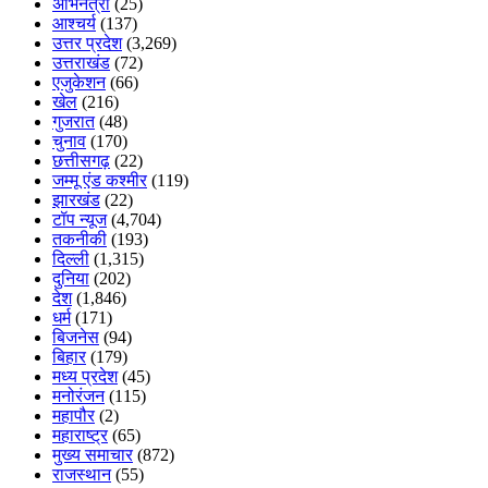
अभिनेत्री
(25)
आश्चर्य
(137)
उत्तर प्रदेश
(3,269)
उत्तराखंड
(72)
एजुकेशन
(66)
खेल
(216)
गुजरात
(48)
चुनाव
(170)
छत्तीसगढ़
(22)
जम्मू एंड कश्मीर
(119)
झारखंड
(22)
टॉप न्यूज
(4,704)
तकनीकी
(193)
दिल्ली
(1,315)
दुनिया
(202)
देश
(1,846)
धर्म
(171)
बिजनेस
(94)
बिहार
(179)
मध्य प्रदेश
(45)
मनोरंजन
(115)
महापौर
(2)
महाराष्ट्र
(65)
मुख्य समाचार
(872)
राजस्थान
(55)