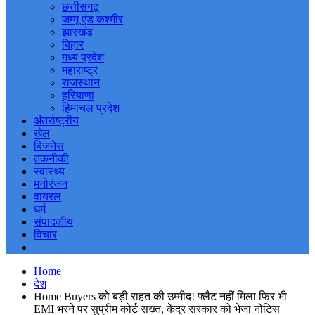
छत्तीसगढ़
जम्मू एंड कश्मीर
झारखंड
बिहार
मध्य प्रदेश
महाराष्ट्र
राजस्थान
हरियाणा
हिमाचल प्रदेश
अंतर्राष्ट्रीय
खेल
बिजनेस
तकनीकी
स्वास्थ्य
मनोरंजन
वायरल
धर्म
संपादकीय
विचार
Home
देश
Home Buyers को बड़ी राहत की उम्मीद! फ्लैट नहीं मिला फिर भी
EMI भरने पर सुप्रीम कोर्ट सख्त, केंद्र सरकार को भेजा नोटिस