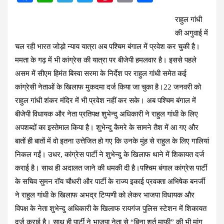
a
h
el
wi
nt
m
h
रा
हुल गांधी
ce
at
e
tt
er
ail
ar
की अगुवाई में
b
s
gr
er
es
e
चल रही भारत जोड़ो न्याय यात्रा अब पश्चिम बंगाल में प्रवेश कर चुकी है।
o
A
a
t
ममता के गढ़ में भी कांग्रेस की यात्रा पर बीजेपी हमलवार है। इससे पहले
o
p
m
असम में सीएम हिमंत बिस्वा सरमा के निर्देश पर राहुल गांधी समेत कई
k
p
कांग्रेसी नेताओं के खिलाफ मुकदमा दर्ज किया जा चुका है।22 जनवरी को
राहुल गांधी शंकर मंदिर में भी प्रवेश नहीं कर सके। अब पश्चिम बंगाल में
बीजेपी विधायक और नेता प्रतिपक्ष शुभेन्दु अधिकारी ने राहुल गांधी के लिए
अपशब्दों का इस्तेमाल किया है। शुभेन्दु कैमरे के सामने तैश में आ गए और
बातों ही बातों में वो इतना उत्तेजित हो गए कि उनके मुंह से राहुल के लिए गालियां
निकल गईं। उधर, कांग्रेस पार्टी ने शुभेन्दु के खिलाफ थाने में शिकायत दर्ज
कराई है। साथ ही अदालत जाने की धमकी दी है।पश्चिम बंगाल कांग्रेस पार्टी
के सचिव सुमन रॉय चौधरी और पार्टी के राज्य इकाई प्रवक्ता अभिषेक बनर्जी
ने राहुल गांधी के खिलाफ अभद्र टिप्पणी को लेकर भाजपा विधायक और
विपक्ष के नेता शुभेन्दु अधिकारी के खिलाफ रायगंज पुलिस स्टेशन में शिकायत
दर्ज कराई है। साथ ही पार्टी ने भाजपा नेता से “बिना शर्त माफी” की भी मांग