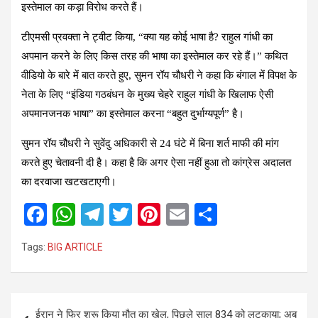
इस्तेमाल का कड़ा विरोध करते हैं।
टीएमसी प्रवक्ता ने ट्वीट किया, “क्या यह कोई भाषा है? राहुल गांधी का
अपमान करने के लिए किस तरह की भाषा का इस्तेमाल कर रहे हैं।” कथित
वीडियो के बारे में बात करते हुए, सुमन रॉय चौधरी ने कहा कि बंगाल में विपक्ष के
नेता के लिए “इंडिया गठबंधन के मुख्य चेहरे राहुल गांधी के खिलाफ ऐसी
अपमानजनक भाषा” का इस्तेमाल करना “बहुत दुर्भाग्यपूर्ण” है।
सुमन रॉय चौधरी ने सुवेंदु अधिकारी से 24 घंटे में बिना शर्त माफी की मांग
करते हुए चेतावनी दी है। कहा है कि अगर ऐसा नहीं हुआ तो कांग्रेस अदालत
का दरवाजा खटखटाएगी।
F
W
T
T
Pi
E
S
a
h
el
wi
nt
m
h
Tags:
BIG ARTICLE
ce
at
e
tt
er
ail
ar
b
s
gr
er
es
e
o
A
a
t
Post
ईरान ने फिर शुरू किया मौत का खेल, पिछले साल 834 को लटकाया; अब