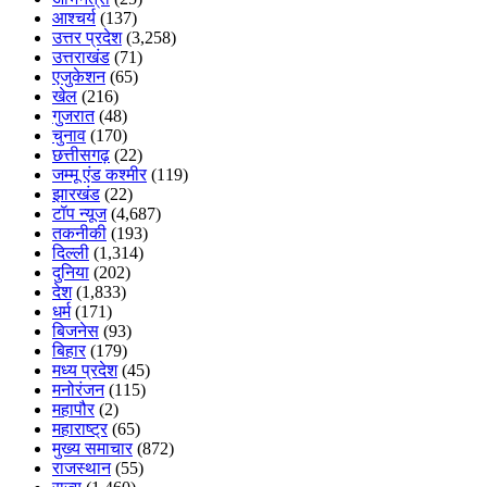
आश्चर्य
(137)
उत्तर प्रदेश
(3,258)
उत्तराखंड
(71)
एजुकेशन
(65)
खेल
(216)
गुजरात
(48)
चुनाव
(170)
छत्तीसगढ़
(22)
जम्मू एंड कश्मीर
(119)
झारखंड
(22)
टॉप न्यूज
(4,687)
तकनीकी
(193)
दिल्ली
(1,314)
दुनिया
(202)
देश
(1,833)
धर्म
(171)
बिजनेस
(93)
बिहार
(179)
मध्य प्रदेश
(45)
मनोरंजन
(115)
महापौर
(2)
महाराष्ट्र
(65)
मुख्य समाचार
(872)
राजस्थान
(55)