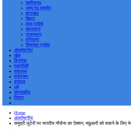
छत्तीसगढ़
जम्मू एंड कश्मीर
झारखंड
बिहार
मध्य प्रदेश
महाराष्ट्र
राजस्थान
हरियाणा
हिमाचल प्रदेश
अंतर्राष्ट्रीय
खेल
बिजनेस
तकनीकी
स्वास्थ्य
मनोरंजन
वायरल
धर्म
संपादकीय
विचार
Home
अंतर्राष्ट्रीय
समुद्री लुटेरों पर भारतीय नौसेना का ऐक्शन, मछुआरों को बचाने के लिए भेज