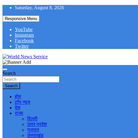
Skip
Saturday, August 8, 2026
to
content
Responsive Menu
YouTube
Instagram
Facebook
Twitter
World News at Your Fingers
World News Service
Search
Search
होम
टॉप न्यूज
देश
राज्य
दिल्ली
उत्तर प्रदेश
गुजरात
उत्तराखंड