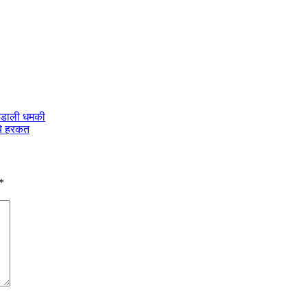
 दे डाली धमकी
ये हरकत
*