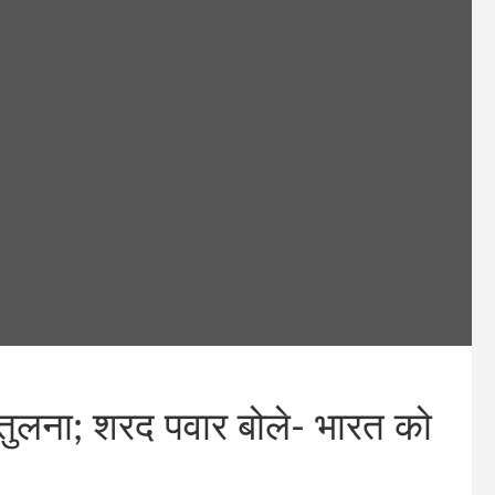
 तुलना; शरद पवार बोले- भारत को