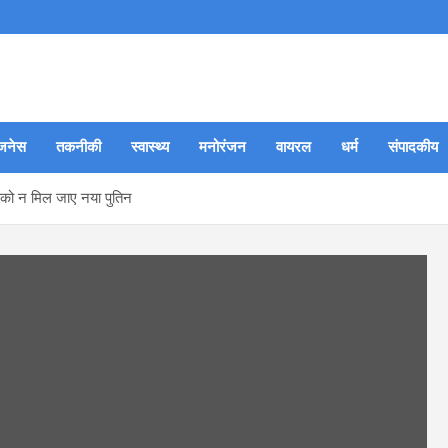
जनेस
तकनीकी
स्वास्थ्य
मनोरंजन
वायरल
धर्म
संपादकीय
त को न मिल जाए नया पुतिन