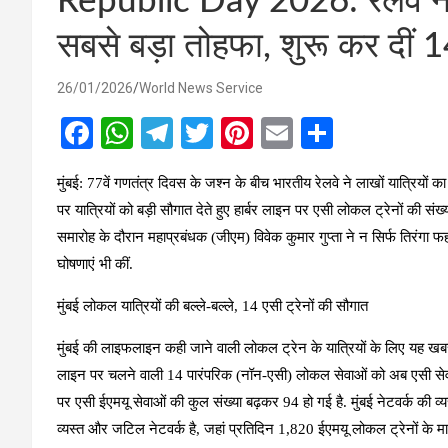
Republic Day 2026: रेलवे ने 
सबसे बड़ा तोहफा, शुरू कर दीं 14
26/01/2026
World News Service
F
W
T
T
Pi
E
S
a
h
el
wi
nt
m
h
मुंबई:
77वें गणतंत्र दिवस के जश्न के बीच भारतीय रेलवे ने लाखों यात्रियों क
ce
at
e
tt
er
ail
ar
पर यात्रियों को बड़ी सौगात देते हुए हार्बर लाइन पर एसी लोकल ट्रेनों की संख्
b
s
gr
er
es
e
समारोह के दौरान महाप्रबंधक (जीएम) विवेक कुमार गुप्ता ने न सिर्फ तिरंगा
o
A
a
t
घोषणाएं भी कीं.
o
p
m
मुंबई लोकल यात्रियों की बल्ले-बल्ले, 14 एसी ट्रेनों की सौगात
k
p
मुंबई की लाइफलाइन कही जाने वाली लोकल ट्रेन के यात्रियों के लिए यह खबर क
लाइन पर चलने वाली 14 पारंपरिक (नॉन-एसी) लोकल सेवाओं को अब एसी सेवाओ
पर एसी ईएमयू सेवाओं की कुल संख्या बढ़कर 94 हो गई है. मुंबई नेटवर्क की व्य
व्यस्त और जटिल नेटवर्क है, जहां प्रतिदिन 1,820 ईएमयू लोकल ट्रेनों के माध