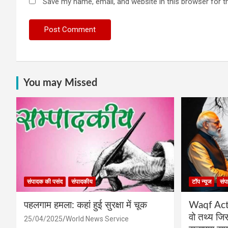
Save my name, email, and website in this browser for t
You may Missed
संपादक की पसंद
संपादकीय
टॉप न्यूज
संप
पहलगाम हमला: कहां हुई सुरक्षा में चूक
Waqf Act प
वो तथ्य ज
25/04/2025
World News Service