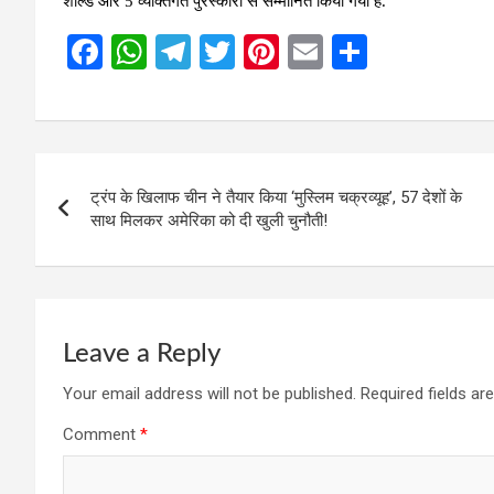
शील्ड और 5 व्यक्तिगत पुरस्कारों से सम्मानित किया गया है.
F
W
T
T
Pi
E
S
a
h
el
wi
nt
m
h
ce
at
e
tt
er
ail
ar
b
s
gr
er
es
e
Post
o
A
a
t
ट्रंप के खिलाफ चीन ने तैयार किया ‘मुस्लिम चक्रव्यूह’, 57 देशों के
navigation
o
p
m
साथ मिलकर अमेरिका को दी खुली चुनौती!
k
p
Leave a Reply
Your email address will not be published.
Required fields a
Comment
*