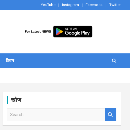
YouTube
Instagram
Facebook
Twitter
विचार
खोज
S
e
a
r