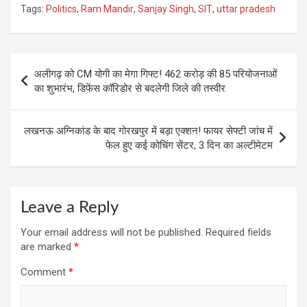
Tags:
Politics
,
Ram Mandir
,
Sanjay Singh
,
SIT
,
uttar pradesh
ce
at
e
tt
er
ail
ar
b
s
gr
er
es
e
o
A
a
t
Post
अलीगढ़ को CM योगी का मेगा गिफ्ट! 462 करोड़ की 85 परियोजनाओं
o
p
m
navigation
का शुभारंभ, डिफेंस कॉरिडोर से बदलेगी जिले की तस्वीर
k
p
लखनऊ अग्निकांड के बाद गोरखपुर में बड़ा एक्शन! फायर सेफ्टी जांच में
फेल हुए कई कोचिंग सेंटर, 3 दिन का अल्टीमेटम
Leave a Reply
Your email address will not be published.
Required fields
are marked
*
Comment
*