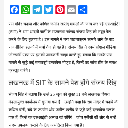
F
W
T
T
Pi
E
S
a
h
el
wi
nt
m
h
राम मंदिर चढ़ावा और कथित जमीन खरीद मामलों की जांच कर रही एसआईटी
ce
at
e
tt
er
ail
ar
(SIT) ने आम आदमी पार्टी के राज्यसभा सांसद संजय सिंह को सबूत पेश
b
s
gr
er
es
e
करने के लिए बुलाया है। इस मामले में नया घटनाक्रम सामने आने के बाद
o
A
a
t
राजनीतिक हलकों में चर्चा तेज हो गई है। संजय सिंह ने स्वयं सोशल मीडिया
o
p
m
प्लेटफॉर्म एक्स पर इसकी जानकारी साझा करते हुए बताया कि उनके पास
k
p
मामले से जुड़े कई महत्वपूर्ण दस्तावेज मौजूद हैं, जिन्हें वह जांच टीम के समक्ष
प्रस्तुत करेंगे।
लखनऊ में SIT के सामने पेश होंगे संजय सिंह
संजय सिंह ने बताया कि उन्हें 25 जून को सुबह 11 बजे लखनऊ स्थित
मंडलायुक्त कार्यालय में बुलाया गया है। उन्होंने कहा कि राम मंदिर में चढ़ावे की
कथित चोरी, चंदे के उपयोग और जमीन खरीद से जुड़े कई दस्तावेज उनके
पास हैं, जिन्हें वह एसआईटी अध्यक्ष को सौंपेंगे। जांच एजेंसी की ओर से उन्हें
साक्ष्य उपलब्ध कराने के लिए आमंत्रित किया गया है।