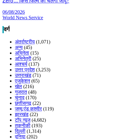
Zero’… किस फिल्म का चलेगा जादू?
06/08/2026
World News Service
वर्ग
अंतर्राष्ट्रीय
(1,071)
अन्य
(45)
अभिनेता
(15)
अभिनेत्री
(25)
आश्चर्य
(137)
उत्तर प्रदेश
(3,253)
उत्तराखंड
(71)
एजुकेशन
(65)
खेल
(216)
गुजरात
(48)
चुनाव
(170)
छत्तीसगढ़
(22)
जम्मू एंड कश्मीर
(119)
झारखंड
(22)
टॉप न्यूज
(4,682)
तकनीकी
(193)
दिल्ली
(1,314)
दुनिया
(202)