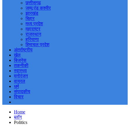
छत्तीसगढ़
जम्मू एंड कश्मीर
झारखंड
बिहार
मध्य प्रदेश
महाराष्ट्र
राजस्थान
हरियाणा
हिमाचल प्रदेश
अंतर्राष्ट्रीय
खेल
बिजनेस
तकनीकी
स्वास्थ्य
मनोरंजन
वायरल
धर्म
संपादकीय
विचार
Home
ब्लॉग
Politics