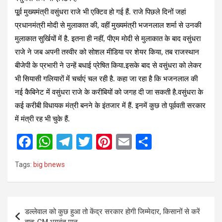
पू्र्व मुख्यमंत्री वसुंधरा राजे भी एक्टिव हो गई हैं. राजे पिछले दिनों जहां
प्रधानमंत्री मोदी से मुलाकात की, वहीं मुख्यमंत्री भजनलाल शर्मा से उनकी
मुलाकात सुर्खियों में है. इतना ही नहीं, पीएम मोदी से मुलाकात के बाद वसुंधरा
राजे ने जब अपनी तस्वीर को सोशल मीडिया पर शेयर किया, तब राजस्थान
बीजेपी के प्रभारी ने उन्हें बधाई प्रेषित किया.इसके बाद से वसुंधरा को लेकर
भी सियासी गलियारों में चर्चाएं चल रही है. कहा जा रहा है कि भजनलाल की
नई कैबिनेट में वसुंधरा राजे के करीबियों को जगह दी जा सकती है.वसुंधरा के
कई करीबी विधायक मंत्री बनने के इंतजार में हैं. इनमें कुछ तो पूर्ववती सरकार
में मंत्री रह भी चुके हैं.
F
W
T
T
Pi
E
S
a
h
el
wi
nt
m
h
Tags:
big bnews
ce
at
e
tt
er
ail
ar
b
s
gr
er
es
e
o
A
a
t
Post
डल्लेवाल को कुछ हुआ तो केंद्र सरकार होगी जिम्मेदार, किसानों से करें
o
p
m
navigation
बात: CM भगवंत मान