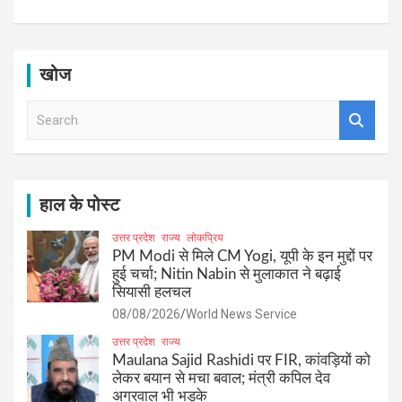
खोज
S
e
a
r
c
h
हाल के पोस्ट
उत्तर प्रदेश
राज्य
लोकप्रिय
PM Modi से मिले CM Yogi, यूपी के इन मुद्दों पर
हुई चर्चा; Nitin Nabin से मुलाकात ने बढ़ाई
सियासी हलचल
08/08/2026
World News Service
उत्तर प्रदेश
राज्य
Maulana Sajid Rashidi पर FIR, कांवड़ियों को
लेकर बयान से मचा बवाल; मंत्री कपिल देव
अग्रवाल भी भड़के