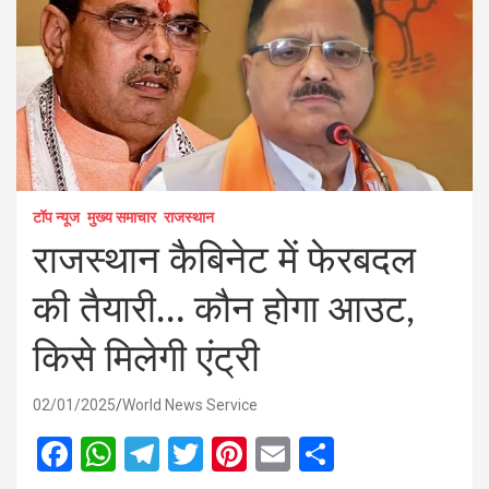
टॉप न्यूज
मुख्य समाचार
राजस्थान
राजस्थान कैबिनेट में फेरबदल
की तैयारी… कौन होगा आउट,
किसे मिलेगी एंट्री
02/01/2025
World News Service
F
W
T
T
Pi
E
S
a
h
el
wi
nt
m
h