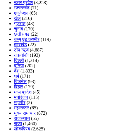
उत्तर प्रदेश
(3,258)
उत्तराखंड
(71)
एजुकेशन
(65)
खेल
(216)
गुजरात
(48)
चुनाव
(170)
छत्तीसगढ़
(22)
जम्मू एंड कश्मीर
(119)
झारखंड
(22)
टॉप न्यूज
(4,687)
तकनीकी
(193)
दिल्ली
(1,314)
दुनिया
(202)
देश
(1,833)
धर्म
(171)
बिजनेस
(93)
बिहार
(179)
मध्य प्रदेश
(45)
मनोरंजन
(115)
महापौर
(2)
महाराष्ट्र
(65)
मुख्य समाचार
(872)
राजस्थान
(55)
राज्य
(1,460)
लोकप्रिय
(2,625)