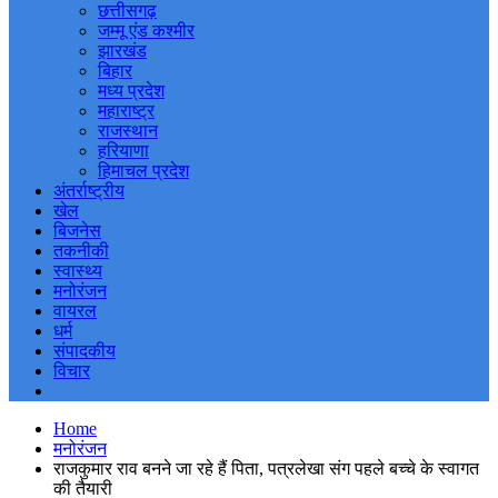
छत्तीसगढ़
जम्मू एंड कश्मीर
झारखंड
बिहार
मध्य प्रदेश
महाराष्ट्र
राजस्थान
हरियाणा
हिमाचल प्रदेश
अंतर्राष्ट्रीय
खेल
बिजनेस
तकनीकी
स्वास्थ्य
मनोरंजन
वायरल
धर्म
संपादकीय
विचार
Home
मनोरंजन
राजकुमार राव बनने जा रहे हैं पिता, पत्रलेखा संग पहले बच्चे के स्वागत
की तैयारी