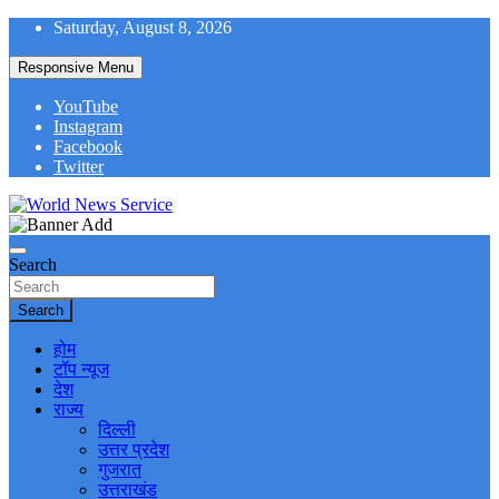
Skip
Saturday, August 8, 2026
to
content
Responsive Menu
YouTube
Instagram
Facebook
Twitter
World News at Your Fingers
World News Service
Search
Search
होम
टॉप न्यूज
देश
राज्य
दिल्ली
उत्तर प्रदेश
गुजरात
उत्तराखंड