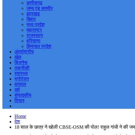
छत्तीसगढ़
जम्मू एंड कश्मीर
झारखंड
बिहार
मध्य प्रदेश
महाराष्ट्र
राजस्थान
हरियाणा
हिमाचल प्रदेश
अंतर्राष्ट्रीय
खेल
बिजनेस
तकनीकी
स्वास्थ्य
मनोरंजन
वायरल
धर्म
संपादकीय
विचार
Home
देश
18 साल के छात्र ने खोली CBSE-OSM की पोल! राहुल गांधी ने की जम