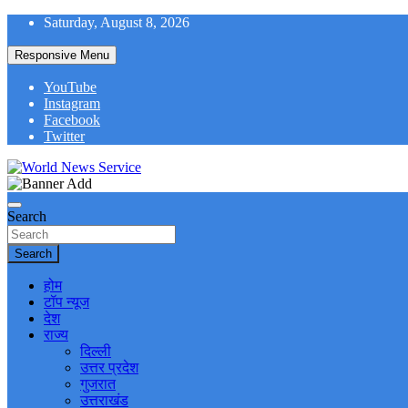
Skip
Saturday, August 8, 2026
to
content
Responsive Menu
YouTube
Instagram
Facebook
Twitter
World News at Your Fingers
World News Service
Search
Search
होम
टॉप न्यूज
देश
राज्य
दिल्ली
उत्तर प्रदेश
गुजरात
उत्तराखंड