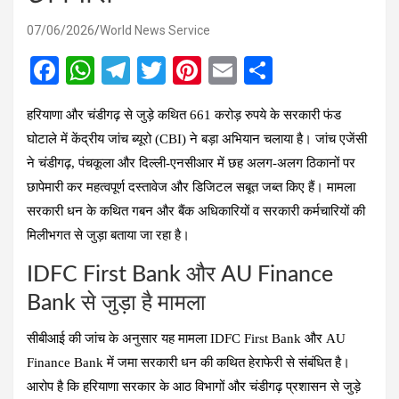
07/06/2026
World News Service
F
W
T
T
Pi
E
S
a
h
el
wi
nt
m
h
हरियाणा और चंडीगढ़ से जुड़े कथित 661 करोड़ रुपये के सरकारी फंड
ce
at
e
tt
er
ail
ar
घोटाले में केंद्रीय जांच ब्यूरो (CBI) ने बड़ा अभियान चलाया है। जांच एजेंसी
b
s
gr
er
es
e
ने चंडीगढ़, पंचकूला और दिल्ली-एनसीआर में छह अलग-अलग ठिकानों पर
o
A
a
t
छापेमारी कर महत्वपूर्ण दस्तावेज और डिजिटल सबूत जब्त किए हैं। मामला
o
p
m
सरकारी धन के कथित गबन और बैंक अधिकारियों व सरकारी कर्मचारियों की
k
p
मिलीभगत से जुड़ा बताया जा रहा है।
IDFC First Bank और AU Finance
Bank से जुड़ा है मामला
सीबीआई की जांच के अनुसार यह मामला IDFC First Bank और AU
Finance Bank में जमा सरकारी धन की कथित हेराफेरी से संबंधित है।
आरोप है कि हरियाणा सरकार के आठ विभागों और चंडीगढ़ प्रशासन से जुड़े