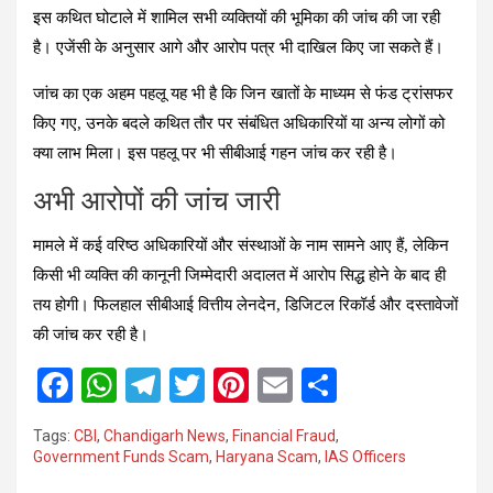
इस कथित घोटाले में शामिल सभी व्यक्तियों की भूमिका की जांच की जा रही
है। एजेंसी के अनुसार आगे और आरोप पत्र भी दाखिल किए जा सकते हैं।
जांच का एक अहम पहलू यह भी है कि जिन खातों के माध्यम से फंड ट्रांसफर
किए गए, उनके बदले कथित तौर पर संबंधित अधिकारियों या अन्य लोगों को
क्या लाभ मिला। इस पहलू पर भी सीबीआई गहन जांच कर रही है।
अभी आरोपों की जांच जारी
मामले में कई वरिष्ठ अधिकारियों और संस्थाओं के नाम सामने आए हैं, लेकिन
किसी भी व्यक्ति की कानूनी जिम्मेदारी अदालत में आरोप सिद्ध होने के बाद ही
तय होगी। फिलहाल सीबीआई वित्तीय लेनदेन, डिजिटल रिकॉर्ड और दस्तावेजों
की जांच कर रही है।
F
W
T
T
Pi
E
S
a
h
el
wi
nt
m
h
Tags:
CBI
,
Chandigarh News
,
Financial Fraud
,
ce
at
e
tt
er
ail
ar
Government Funds Scam
,
Haryana Scam
,
IAS Officers
b
s
gr
er
es
e