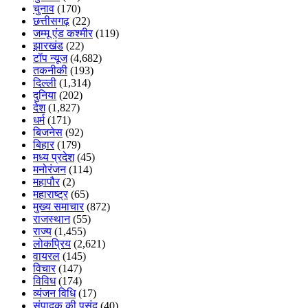
चुनाव
(170)
छत्तीसगढ़
(22)
जम्मू एंड कश्मीर
(119)
झारखंड
(22)
टॉप न्यूज
(4,682)
तकनीकी
(193)
दिल्ली
(1,314)
दुनिया
(202)
देश
(1,827)
धर्म
(171)
बिजनेस
(92)
बिहार
(179)
मध्य प्रदेश
(45)
मनोरंजन
(114)
महापौर
(2)
महाराष्ट्र
(65)
मुख्य समाचार
(872)
राजस्थान
(55)
राज्य
(1,455)
लोकप्रिय
(2,621)
वायरल
(145)
विचार
(147)
विविध
(174)
व्यंजन विधि
(17)
संपादक की पसंद
(40)