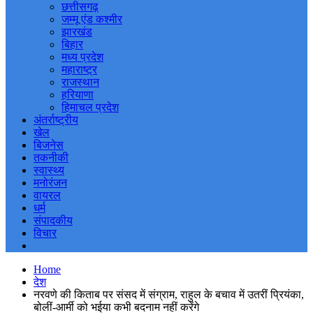
छत्तीसगढ़
जम्मू एंड कश्मीर
झारखंड
बिहार
मध्य प्रदेश
महाराष्ट्र
राजस्थान
हरियाणा
हिमाचल प्रदेश
अंतर्राष्ट्रीय
खेल
बिजनेस
तकनीकी
स्वास्थ्य
मनोरंजन
वायरल
धर्म
संपादकीय
विचार
Home
देश
नरवणे की किताब पर संसद में संग्राम, राहुल के बचाव में उतरीं प्रियंका,
बोलीं-आर्मी को भईया कभी बदनाम नहीं करेंगे