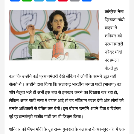
a
h
el
wi
nt
m
h
कांग्रेस नेता
ce
at
e
tt
er
ail
ar
प्रियंका गांधी
b
s
gr
er
es
e
वाड्रा ने
o
A
a
t
शनिवार को
o
p
m
प्रधानमंत्री
k
p
नरेंद्र मोदी
पर हमला
बोलते हुए
कहा कि उन्होंने कई प्रधानमंत्री देखे लेकिन वे लोगों के सामने झूठ नहीं
बोलते थे। उन्होंने दावा किया कि सत्तारूढ़ भारतीय जनता पार्टी (भाजपा) का
शीर्ष नेतृत्व भले ही अभी इस बात से इनकार करने का दिखावा कर रहा हो,
लेकिन अगर पार्टी सत्ता में वापस आई तो वह संविधान बदल देगी और लोगों को
उनके अधिकारों से वंचित कर देगी।इस दौरान उन्होंने अपने पिता व दिवंगत
पूर्व प्रधानमंत्री राजीव गांधी का भी जिक्र किया।
शनिवार को पीएम मोदी के गृह राज्य गुजरात के वलसाड के धरमपुर गांव में एक