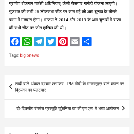
ग्रामीण रोजगार गारंटी अधिनियम) जैसी रोजगार गारंटी योजना लाएगी।
गुजरात की सभी 26 लोकसभा सीट पर सात मई को आम चुनाव के तीसरे
चरण में मतदान होगा। भाजपा ने 2014 और 2019 के आम चुनावों में राज्य
की सभी सीट पर जीत हासिल की थी।
F
W
T
T
Pi
E
S
a
h
el
wi
nt
m
h
Tags:
big bnews
ce
at
e
tt
er
ail
ar
b
s
gr
er
es
e
o
A
a
t
Post
शादी वाले अंकल दरबार लगाकर….PM मोदी के मंगलसूत्र वाले बयान पर
o
p
m
navigation
प्रियंका का पलटवार
k
p
दो-दिवसीय रंगमंच प्रस्तुति यूफेनिया का सी.एम.एस. में भव्य आयोजन