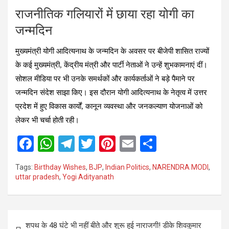
राजनीतिक गलियारों में छाया रहा योगी का
जन्मदिन
मुख्यमंत्री योगी आदित्यनाथ के जन्मदिन के अवसर पर बीजेपी शासित राज्यों
के कई मुख्यमंत्री, केंद्रीय मंत्री और पार्टी नेताओं ने उन्हें शुभकामनाएं दीं।
सोशल मीडिया पर भी उनके समर्थकों और कार्यकर्ताओं ने बड़े पैमाने पर
जन्मदिन संदेश साझा किए। इस दौरान योगी आदित्यनाथ के नेतृत्व में उत्तर
प्रदेश में हुए विकास कार्यों, कानून व्यवस्था और जनकल्याण योजनाओं को
लेकर भी चर्चा होती रही।
F
W
T
T
Pi
E
S
a
h
el
wi
nt
m
h
Tags:
Birthday Wishes
,
BJP
,
Indian Politics
,
NARENDRA MODI
,
ce
at
e
tt
er
ail
ar
uttar pradesh
,
Yogi Adityanath
b
s
gr
er
es
e
o
A
a
t
Post
o
p
m
शपथ के 48 घंटे भी नहीं बीते और शुरू हुई नाराजगी! डीके शिवकुमार