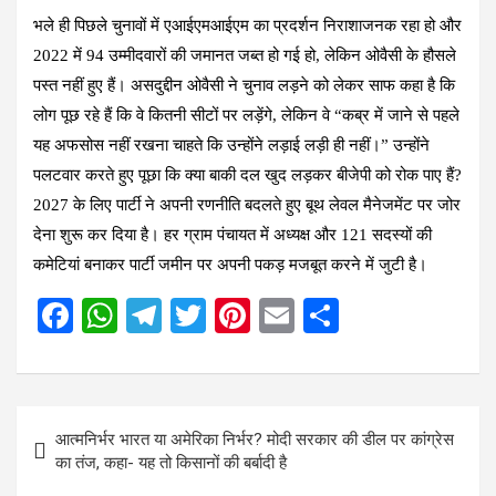
भले ही पिछले चुनावों में एआईएमआईएम का प्रदर्शन निराशाजनक रहा हो और
2022 में 94 उम्मीदवारों की जमानत जब्त हो गई हो, लेकिन ओवैसी के हौसले
पस्त नहीं हुए हैं। असदुद्दीन ओवैसी ने चुनाव लड़ने को लेकर साफ कहा है कि
लोग पूछ रहे हैं कि वे कितनी सीटों पर लड़ेंगे, लेकिन वे “कब्र में जाने से पहले
यह अफसोस नहीं रखना चाहते कि उन्होंने लड़ाई लड़ी ही नहीं।” उन्होंने
पलटवार करते हुए पूछा कि क्या बाकी दल खुद लड़कर बीजेपी को रोक पाए हैं?
2027 के लिए पार्टी ने अपनी रणनीति बदलते हुए बूथ लेवल मैनेजमेंट पर जोर
देना शुरू कर दिया है। हर ग्राम पंचायत में अध्यक्ष और 121 सदस्यों की
कमेटियां बनाकर पार्टी जमीन पर अपनी पकड़ मजबूत करने में जुटी है।
F
W
T
T
Pi
E
S
a
h
el
wi
nt
m
h
ce
at
e
tt
er
ail
ar
b
s
gr
er
es
e
Post
आत्मनिर्भर भारत या अमेरिका निर्भर? मोदी सरकार की डील पर कांग्रेस
o
A
a
t
navigation
का तंज, कहा- यह तो किसानों की बर्बादी है
o
p
m