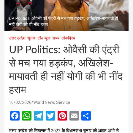
UP Politics: ओवैसी की एंट्री से मच गया हड़कंप, अखिलेश-मायावती ही
नहीं योगी की भी नींद हराम
उत्तर प्रदेश
चुनाव
टॉप न्यूज
राज्य
लोकप्रिय
UP Politics: ओवैसी की एंट्री
से मच गया हड़कंप, अखिलेश-
मायावती ही नहीं योगी की भी नींद
हराम
16/02/2026
World News Service
F
W
T
T
Pi
E
S
a
h
el
wi
nt
m
h
उत्तर प्रदेश की सियासत में 2027 के विधानसभा चुनाव की आहट अभी से