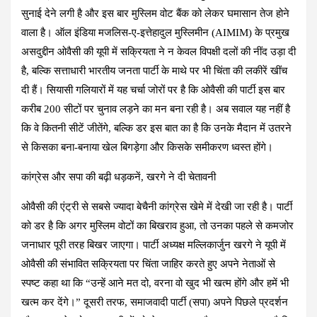
ce
at
e
tt
er
ail
ar
सुनाई देने लगी है और इस बार मुस्लिम वोट बैंक को लेकर घमासान तेज होने
b
s
gr
er
es
e
वाला है। ऑल इंडिया मजलिस-ए-इत्तेहादुल मुस्लिमीन (AIMIM) के प्रमुख
o
A
a
t
असदुद्दीन ओवैसी की यूपी में सक्रियता ने न केवल विपक्षी दलों की नींद उड़ा दी
o
p
m
है, बल्कि सत्ताधारी भारतीय जनता पार्टी के माथे पर भी चिंता की लकीरें खींच
k
p
दी हैं। सियासी गलियारों में यह चर्चा जोरों पर है कि ओवैसी की पार्टी इस बार
करीब 200 सीटों पर चुनाव लड़ने का मन बना रही है। अब सवाल यह नहीं है
कि वे कितनी सीटें जीतेंगे, बल्कि डर इस बात का है कि उनके मैदान में उतरने
से किसका बना-बनाया खेल बिगड़ेगा और किसके समीकरण ध्वस्त होंगे।
कांग्रेस और सपा की बढ़ी धड़कनें, खरगे ने दी चेतावनी
ओवैसी की एंट्री से सबसे ज्यादा बेचैनी कांग्रेस खेमे में देखी जा रही है। पार्टी
को डर है कि अगर मुस्लिम वोटों का बिखराव हुआ, तो उनका पहले से कमजोर
जनाधार पूरी तरह बिखर जाएगा। पार्टी अध्यक्ष मल्लिकार्जुन खरगे ने यूपी में
ओवैसी की संभावित सक्रियता पर चिंता जाहिर करते हुए अपने नेताओं से
स्पष्ट कहा था कि “उन्हें आने मत दो, वरना वो खुद भी खत्म होंगे और हमें भी
खत्म कर देंगे।” दूसरी तरफ, समाजवादी पार्टी (सपा) अपने पिछले प्रदर्शन