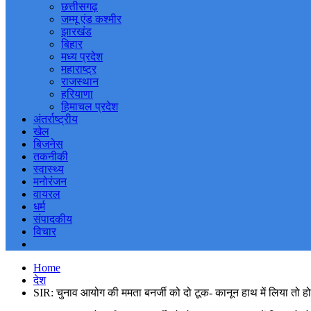
छत्तीसगढ़
जम्मू एंड कश्मीर
झारखंड
बिहार
मध्य प्रदेश
महाराष्ट्र
राजस्थान
हरियाणा
हिमाचल प्रदेश
अंतर्राष्ट्रीय
खेल
बिजनेस
तकनीकी
स्वास्थ्य
मनोरंजन
वायरल
धर्म
संपादकीय
विचार
Home
देश
SIR: चुनाव आयोग की ममता बनर्जी को दो टूक- कानून हाथ में लिया तो ह