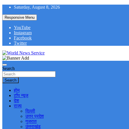
Skip
Saturday, August 8, 2026
to
content
Responsive Menu
YouTube
Instagram
Facebook
Twitter
World News at Your Fingers
World News Service
Search
Search
होम
टॉप न्यूज
देश
राज्य
दिल्ली
उत्तर प्रदेश
गुजरात
उत्तराखंड