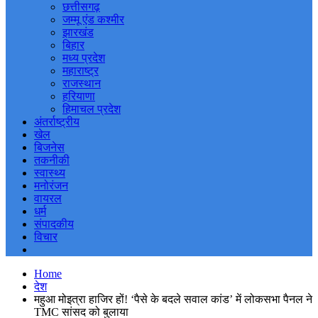
छत्तीसगढ़
जम्मू एंड कश्मीर
झारखंड
बिहार
मध्य प्रदेश
महाराष्ट्र
राजस्थान
हरियाणा
हिमाचल प्रदेश
अंतर्राष्ट्रीय
खेल
बिजनेस
तकनीकी
स्वास्थ्य
मनोरंजन
वायरल
धर्म
संपादकीय
विचार
Home
देश
महुआ मोइत्रा हाजिर हों! ‘पैसे के बदले सवाल कांड’ में लोकसभा पैनल ने
TMC सांसद को बुलाया