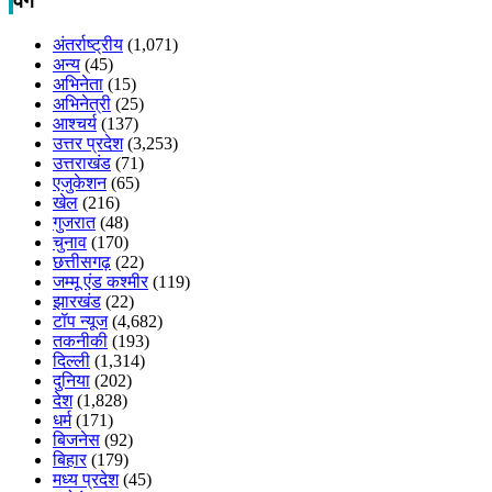
वर्ग
अंतर्राष्ट्रीय
(1,071)
अन्य
(45)
अभिनेता
(15)
अभिनेत्री
(25)
आश्चर्य
(137)
उत्तर प्रदेश
(3,253)
उत्तराखंड
(71)
एजुकेशन
(65)
खेल
(216)
गुजरात
(48)
चुनाव
(170)
छत्तीसगढ़
(22)
जम्मू एंड कश्मीर
(119)
झारखंड
(22)
टॉप न्यूज
(4,682)
तकनीकी
(193)
दिल्ली
(1,314)
दुनिया
(202)
देश
(1,828)
धर्म
(171)
बिजनेस
(92)
बिहार
(179)
मध्य प्रदेश
(45)