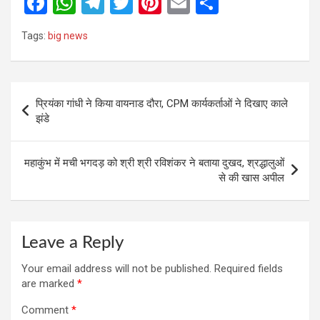
F
W
T
T
Pi
E
S
a
h
el
wi
nt
m
h
Tags:
big news
ce
at
e
tt
er
ail
ar
b
s
gr
er
es
e
o
A
a
t
Post
प्रियंका गांधी ने किया वायनाड दौरा, CPM कार्यकर्ताओं ने दिखाए काले
o
p
m
navigation
झंडे
k
p
महाकुंभ में मची भगदड़ को श्री श्री रविशंकर ने बताया दुखद, श्रद्धालुओं
से की खास अपील
Leave a Reply
Your email address will not be published.
Required fields
are marked
*
Comment
*