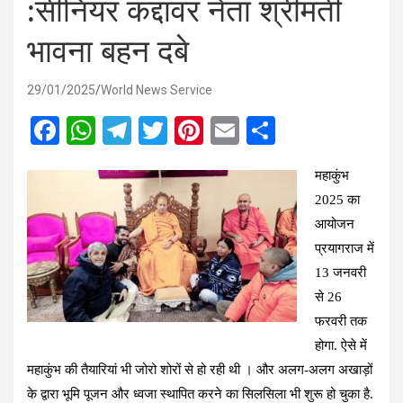
:सीनियर कद्दावर नेता श्रीमती
भावना बहन दबे
29/01/2025
World News Service
F
W
T
T
Pi
E
S
a
h
el
wi
nt
m
h
महाकुंभ
ce
at
e
tt
er
ail
ar
2025 का
b
s
gr
er
es
e
आयोजन
o
A
a
t
प्रयागराज में
o
p
m
13 जनवरी
k
p
से 26
फरवरी तक
होगा. ऐसे में
महाकुंभ की तैयारियां भी जोरो शोरों से हो रही थी । और अलग-अलग अखाड़ों
के द्वारा भूमि पूजन और ध्वजा स्थापित करने का सिलसिला भी शुरू हो चुका है.