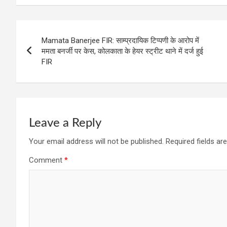
b
s
gr
er
es
e
o
A
a
t
Post
o
p
m
Mamata Banerjee FIR: साम्प्रदायिक टिप्पणी के आरोप में
navigation
ममता बनर्जी पर केस, कोलकाता के हेयर स्ट्रीट थाने में दर्ज हुई
k
p
FIR
Leave a Reply
Your email address will not be published.
Required fields a
Comment
*