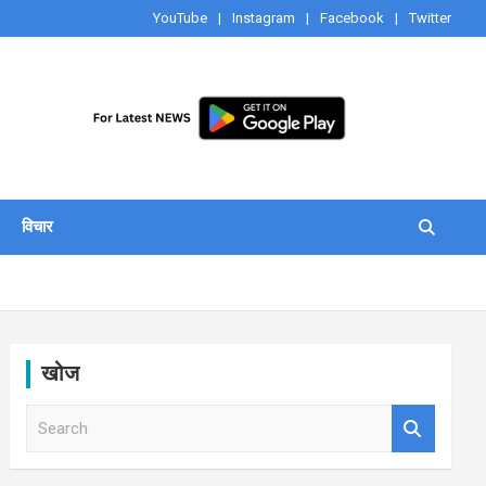
YouTube
Instagram
Facebook
Twitter
विचार
खोज
S
e
a
r