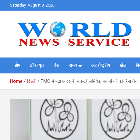
Skip
Saturday, August 8, 2026
to
content
World News at Your Fingers
World News Service
होम
टॉप न्यूज
देश
राज्य
अंतर्राष्ट्रीय
खेल
बि
Home
दिल्ली
TMC में बढ़ा अंदरूनी संकट! अभिषेक बनर्जी को कांग्रेस नेता 