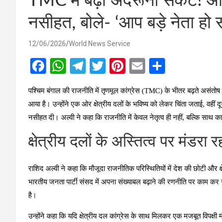
TMC में बढ़ा अंदरूनी संकट! अभि
नसीहत, बोले- ‘आप बड़े नेता हो 
12/06/2026
World News Service
F
W
T
T
Pi
E
S
a
h
el
wi
nt
m
h
पश्चिम बंगाल की राजनीति में तृणमूल कांग्रेस (TMC) के भीतर बढ़ते असंतोष क
ce
at
e
tt
er
ail
ar
आया है। उन्होंने एक ओर क्षेत्रीय दलों के भविष्य को लेकर चिंता जताई, वहीं
b
s
gr
er
es
e
नसीहत दी। अल्वी ने कहा कि राजनीति में केवल नेतृत्व ही नहीं, बल्कि साथ क
o
A
a
t
क्षेत्रीय दलों के अस्तित्व पर मंडरा
o
p
m
k
p
राशिद अल्वी ने कहा कि मौजूदा राजनीतिक परिस्थितियों में देश की छोटी और क्
भारतीय जनता पार्टी संसद में अपना संख्याबल बढ़ाने की रणनीति पर काम कर 
है।
उन्होंने कहा कि यदि क्षेत्रीय दल कांग्रेस के साथ मिलकर एक मजबूत विपक्षी