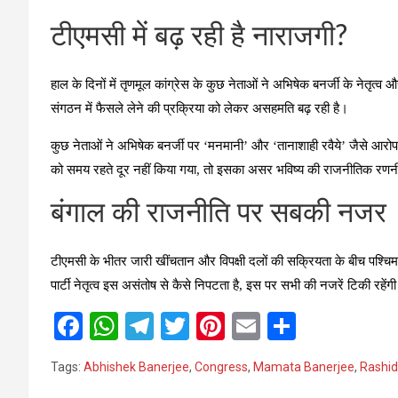
टीएमसी में बढ़ रही है नाराजगी?
हाल के दिनों में तृणमूल कांग्रेस के कुछ नेताओं ने अभिषेक बनर्जी के नेतृत्व 
संगठन में फैसले लेने की प्रक्रिया को लेकर असहमति बढ़ रही है।
कुछ नेताओं ने अभिषेक बनर्जी पर ‘मनमानी’ और ‘तानाशाही रवैये’ जैसे आरोप 
को समय रहते दूर नहीं किया गया, तो इसका असर भविष्य की राजनीतिक रणन
बंगाल की राजनीति पर सबकी नजर
टीएमसी के भीतर जारी खींचतान और विपक्षी दलों की सक्रियता के बीच पश्चिम बं
पार्टी नेतृत्व इस असंतोष से कैसे निपटता है, इस पर सभी की नजरें टिकी रहेंग
F
W
T
T
Pi
E
S
a
h
el
wi
nt
m
h
Tags:
Abhishek Banerjee
,
Congress
,
Mamata Banerjee
,
Rashid
ce
at
e
tt
er
ail
ar