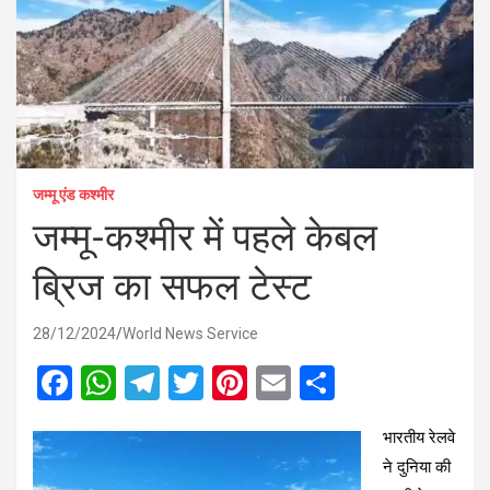
जम्मू एंड कश्मीर
जम्मू-कश्मीर में पहले केबल
ब्रिज का सफल टेस्ट
28/12/2024
World News Service
F
W
T
T
Pi
E
S
a
h
el
wi
nt
m
h
भारतीय रेलवे
ce
at
e
tt
er
ail
ar
ने दुनिया की
b
s
gr
er
es
e