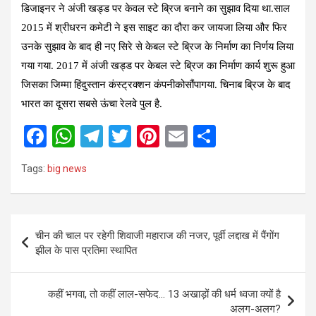
डिजाइनर ने अंजी खड्ड पर केवल स्टे ब्रिज बनाने का सुझाव दिया था.साल
2015 में श्रीधरन कमेटी ने इस साइट का दौरा कर जायजा लिया और फिर
उनके सुझाव के बाद ही नए सिरे से केबल स्टे ब्रिज के निर्माण का निर्णय लिया
गया गया. 2017 में अंजी खड्ड पर केबल स्टे ब्रिज का निर्माण कार्य शुरू हुआ
जिसका जिम्मा हिंदुस्तान कंस्ट्रक्शन कंपनीकोसौंपागया. चिनाब ब्रिज के बाद
भारत का दूसरा सबसे ऊंचा रेलवे पुल है.
F
W
T
T
Pi
E
S
a
h
el
wi
nt
m
h
Tags:
big news
ce
at
e
tt
er
ail
ar
b
s
gr
er
es
e
o
A
a
t
Post
चीन की चाल पर रहेगी शिवाजी महाराज की नजर, पूर्वी लद्दाख में पैंगोंग
o
p
m
navigation
झील के पास प्रतिमा स्थापित
k
p
कहीं भगवा, तो कहीं लाल-सफेद… 13 अखाड़ों की धर्म ध्वजा क्यों है
अलग-अलग?