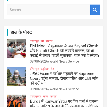
S
e
a
r
c
h
हाल के पोस्ट
टॉप न्यूज
देश
वायरल
PM Modi से मुलाकात के बाद Sayoni Ghosh
और Kakoli Ghosh की तस्वीरें वायरल, कांथा
कढ़ाई से लेकर ‘पहली मुलाकात’ तक क्या है संकेत?
08/08/2026
World News Service
टॉप न्यूज
एजुकेशन
देश
JPSC Exam में कथित गड़बड़ी पर Supreme
Court पहुंचा मामला, दोबारा परीक्षा और CBI जांच
की उठी मांग
08/08/2026
World News Service
उत्तर प्रदेश
राज्य
वायरल
Burqa में Kanwar Yatra पर फिर चर्चा में तमन्ना
मलिक, नोटिस के बाद बोलीं- पहनावा मेरा अधिकार