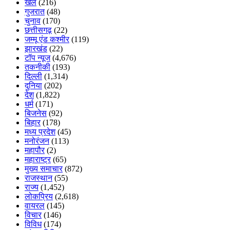
खेल
(216)
गुजरात
(48)
चुनाव
(170)
छत्तीसगढ़
(22)
जम्मू एंड कश्मीर
(119)
झारखंड
(22)
टॉप न्यूज
(4,676)
तकनीकी
(193)
दिल्ली
(1,314)
दुनिया
(202)
देश
(1,822)
धर्म
(171)
बिजनेस
(92)
बिहार
(178)
मध्य प्रदेश
(45)
मनोरंजन
(113)
महापौर
(2)
महाराष्ट्र
(65)
मुख्य समाचार
(872)
राजस्थान
(55)
राज्य
(1,452)
लोकप्रिय
(2,618)
वायरल
(145)
विचार
(146)
विविध
(174)