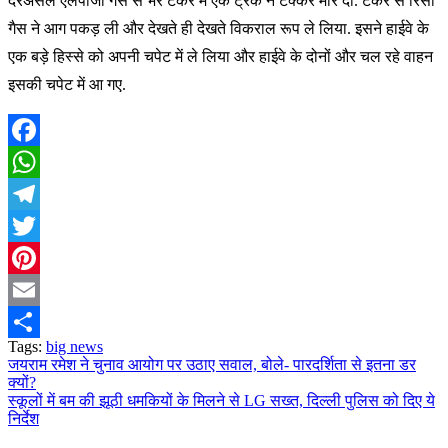
दरअसल एलपीजी गैस से भरे टैंकर में एक ट्रक ने टक्कर मार दी. टैंकर से रिसी
गैस ने आग पकड़ ली और देखते ही देखते विकराल रूप ले लिया. इसने हाईवे के
एक बड़े हिस्से को अपनी चपेट में ले लिया और हाईवे के दोनों और चल रहे वाहन
इसकी चपेट में आ गए.
Facebook
WhatsApp
Telegram
Twitter
Pinterest
Email
Tags:
big news
Share
जयराम रमेश ने चुनाव आयोग पर उठाए सवाल, बोले- पारदर्शिता से इतना डर
Post
क्यों?
navigation
स्कूलों में बम की झूठी धमकियों के मिलने से LG सख्त, दिल्ली पुलिस को दिए ये
निर्देश