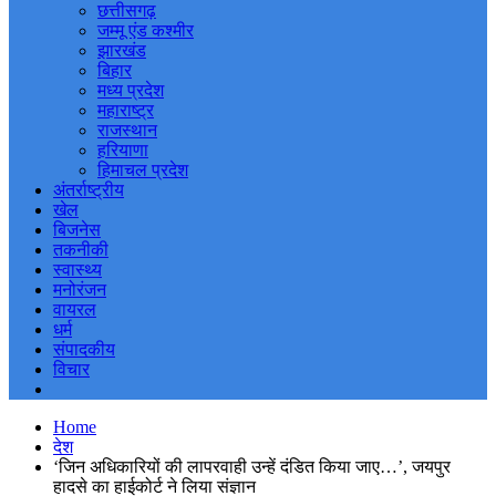
छत्तीसगढ़
जम्मू एंड कश्मीर
झारखंड
बिहार
मध्य प्रदेश
महाराष्ट्र
राजस्थान
हरियाणा
हिमाचल प्रदेश
अंतर्राष्ट्रीय
खेल
बिजनेस
तकनीकी
स्वास्थ्य
मनोरंजन
वायरल
धर्म
संपादकीय
विचार
Home
देश
‘जिन अधिकारियों की लापरवाही उन्हें दंडित किया जाए…’, जयपुर
हादसे का हाईकोर्ट ने लिया संज्ञान