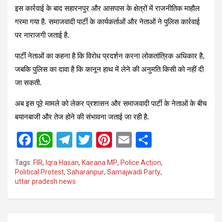
इस कार्रवाई के बाद सहारनपुर और आसपास के क्षेत्रों में राजनीतिक माहौल
गरमा गया है. समाजवादी पार्टी के कार्यकर्ताओं और नेताओं ने पुलिस कार्रवाई
पर नाराजगी जताई है.
पार्टी नेताओं का कहना है कि विरोध प्रदर्शन करना लोकतांत्रिक अधिकार है,
जबकि पुलिस का दावा है कि कानून हाथ में लेने की अनुमति किसी को नहीं दी
जा सकती.
अब इस पूरे मामले को लेकर प्रशासन और समाजवादी पार्टी के नेताओं के बीच
बयानबाजी और तेज होने की संभावना जताई जा रही है.
F
W
T
T
Pi
E
S
a
h
el
wi
nt
m
h
Tags:
FIR
,
Iqra Hasan
,
Kairana MP
,
Police Action
,
ce
at
e
tt
er
ail
ar
Political Protest
,
Saharanpur
,
Samajwadi Party
,
uttar pradesh news
b
s
gr
er
es
e
o
A
a
t
o
p
m
Post