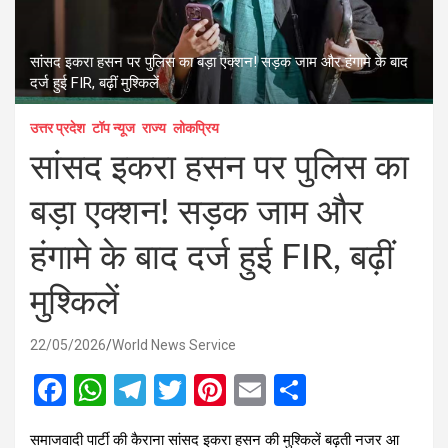
सांसद इकरा हसन पर पुलिस का बड़ा एक्शन! सड़क जाम और हंगामे के बाद
दर्ज हुई FIR, बढ़ीं मुश्किलें
उत्तर प्रदेश
टॉप न्यूज
राज्य
लोकप्रिय
सांसद इकरा हसन पर पुलिस का
बड़ा एक्शन! सड़क जाम और
हंगामे के बाद दर्ज हुई FIR, बढ़ीं
मुश्किलें
22/05/2026
World News Service
F
W
T
T
Pi
E
S
a
h
el
wi
nt
m
h
समाजवादी पार्टी की कैराना सांसद इकरा हसन की मुश्किलें बढ़ती नजर आ