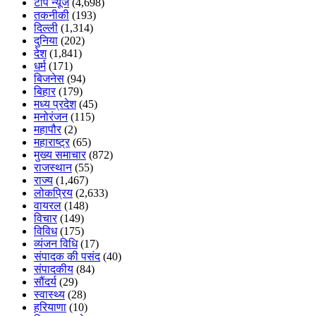
टॉप न्यूज
(4,698)
तकनीकी
(193)
दिल्ली
(1,314)
दुनिया
(202)
देश
(1,841)
धर्म
(171)
बिजनेस
(94)
बिहार
(179)
मध्य प्रदेश
(45)
मनोरंजन
(115)
महापौर
(2)
महाराष्ट्र
(65)
मुख्य समाचार
(872)
राजस्थान
(55)
राज्य
(1,467)
लोकप्रिय
(2,633)
वायरल
(148)
विचार
(149)
विविध
(175)
व्यंजन विधि
(17)
संपादक की पसंद
(40)
संपादकीय
(84)
सौंदर्य
(29)
स्वास्थ्य
(28)
हरियाणा
(10)