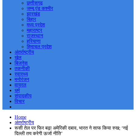
छत्तीसगढ़
जम्मू एंड कश्मीर
झारखंड
बिहार
मध्य प्रदेश
महाराष्ट्र
राजस्थान
हरियाणा
हिमाचल प्रदेश
अंतर्राष्ट्रीय
खेल
बिजनेस
तकनीकी
स्वास्थ्य
मनोरंजन
वायरल
धर्म
संपादकीय
विचार
Home
अंतर्राष्ट्रीय
रूसी तेल पर फिर बढ़ा अमेरिकी दबाव, भारत ने साफ किया रुख; ‘नई
दिल्ली तय करेगी ऊर्जा नीति’