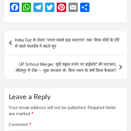
F
W
T
T
Pi
E
S
a
h
el
wi
nt
m
h
ce
at
e
tt
er
ail
ar
b
s
gr
er
es
e
Post
India Out से लेकर ‘भारत सबसे बड़ा मददगार’ तक: पीएम मोदी के दौरे
o
A
a
t
navigation
से पहले मालदीव में बदले सुर
o
p
m
k
p
UP School Merger: यूपी स्कूल मर्जर पर हाईकोर्ट की फटकार,
सीतापुर में रोक — पूछा सरकार से- बिना प्लान के क्यों किया फैसला?
Leave a Reply
Your email address will not be published.
Required fields
are marked
*
Comment
*