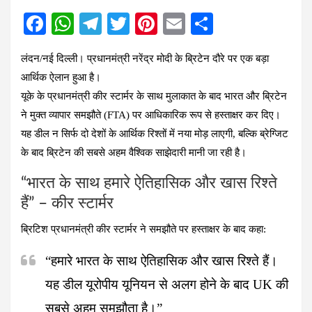
F
W
T
T
Pi
E
S
a
h
el
wi
nt
m
h
लंदन/नई दिल्ली। प्रधानमंत्री नरेंद्र मोदी के ब्रिटेन दौरे पर एक बड़ा
ce
at
e
tt
er
ail
ar
आर्थिक ऐलान हुआ है।
b
s
gr
er
es
e
यूके के प्रधानमंत्री कीर स्टार्मर के साथ मुलाकात के बाद भारत और ब्रिटेन
o
A
a
t
ने मुक्त व्यापार समझौते (FTA) पर आधिकारिक रूप से हस्ताक्षर कर दिए।
o
p
m
यह डील न सिर्फ दो देशों के आर्थिक रिश्तों में नया मोड़ लाएगी, बल्कि ब्रेग्जिट
k
p
के बाद ब्रिटेन की सबसे अहम वैश्विक साझेदारी मानी जा रही है।
“भारत के साथ हमारे ऐतिहासिक और खास रिश्ते
हैं” – कीर स्टार्मर
ब्रिटिश प्रधानमंत्री कीर स्टार्मर ने समझौते पर हस्ताक्षर के बाद कहा:
“हमारे भारत के साथ ऐतिहासिक और खास रिश्ते हैं।
यह डील यूरोपीय यूनियन से अलग होने के बाद UK की
सबसे अहम समझौता है।”