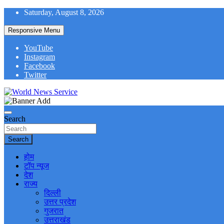
Skip
Saturday, August 8, 2026
to
content
Responsive Menu
YouTube
Instagram
Facebook
Twitter
World News at Your Fingers
World News Service
Search
Search
होम
टॉप न्यूज
देश
राज्य
दिल्ली
उत्तर प्रदेश
गुजरात
उत्तराखंड