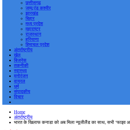
छत्तीसगढ़
जम्मू एंड कश्मीर
झारखंड
बिहार
मध्य प्रदेश
महाराष्ट्र
राजस्थान
हरियाणा
हिमाचल प्रदेश
अंतर्राष्ट्रीय
खेल
बिजनेस
तकनीकी
स्वास्थ्य
मनोरंजन
वायरल
धर्म
संपादकीय
विचार
Home
अंतर्राष्ट्रीय
भारत के खिलाफ कनाडा को अब मिला न्यूजीलैंड का साथ, सभी ‘फाइव आ