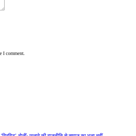
me I comment.
‘गिरगिट’, बोलीं- छलावे की राजनीति से समाज का भला नहीं