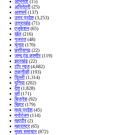
अभिनेता
(15)
अभिनेत्री
(25)
आश्चर्य
(137)
उत्तर प्रदेश
(3,253)
उत्तराखंड
(71)
एजुकेशन
(65)
खेल
(216)
गुजरात
(48)
चुनाव
(170)
छत्तीसगढ़
(22)
जम्मू एंड कश्मीर
(119)
झारखंड
(22)
टॉप न्यूज
(4,682)
तकनीकी
(193)
दिल्ली
(1,314)
दुनिया
(202)
देश
(1,828)
धर्म
(171)
बिजनेस
(92)
बिहार
(179)
मध्य प्रदेश
(45)
मनोरंजन
(114)
महापौर
(2)
महाराष्ट्र
(65)
मुख्य समाचार
(872)