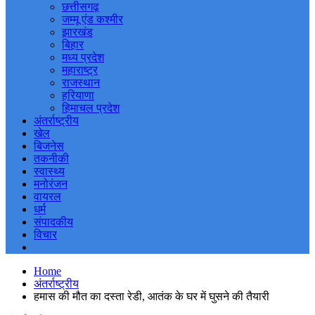
छत्तीसगढ़
जम्मू एंड कश्मीर
झारखंड
बिहार
मध्य प्रदेश
महाराष्ट्र
राजस्थान
हरियाणा
हिमाचल प्रदेश
अंतर्राष्ट्रीय
खेल
बिजनेस
तकनीकी
स्वास्थ्य
मनोरंजन
वायरल
धर्म
संपादकीय
विचार
Home
अंतर्राष्ट्रीय
हमास की मौत का दस्ता रेडी, आतंक के घर में घुसने की तैयारी