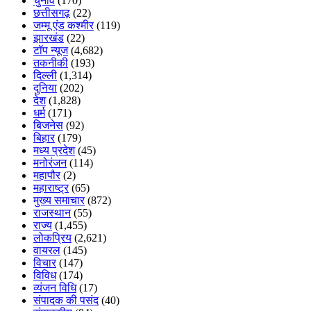
चुनाव
(170)
छत्तीसगढ़
(22)
जम्मू एंड कश्मीर
(119)
झारखंड
(22)
टॉप न्यूज
(4,682)
तकनीकी
(193)
दिल्ली
(1,314)
दुनिया
(202)
देश
(1,828)
धर्म
(171)
बिजनेस
(92)
बिहार
(179)
मध्य प्रदेश
(45)
मनोरंजन
(114)
महापौर
(2)
महाराष्ट्र
(65)
मुख्य समाचार
(872)
राजस्थान
(55)
राज्य
(1,455)
लोकप्रिय
(2,621)
वायरल
(145)
विचार
(147)
विविध
(174)
व्यंजन विधि
(17)
संपादक की पसंद
(40)