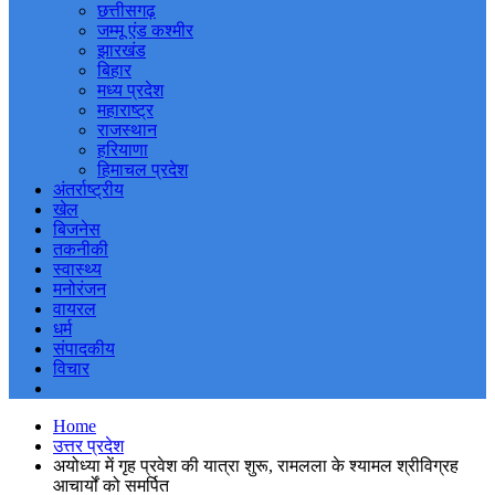
छत्तीसगढ़
जम्मू एंड कश्मीर
झारखंड
बिहार
मध्य प्रदेश
महाराष्ट्र
राजस्थान
हरियाणा
हिमाचल प्रदेश
अंतर्राष्ट्रीय
खेल
बिजनेस
तकनीकी
स्वास्थ्य
मनोरंजन
वायरल
धर्म
संपादकीय
विचार
Home
उत्तर प्रदेश
अयोध्या में गृह प्रवेश की यात्रा शुरू, रामलला के श्यामल श्रीविग्रह
आचार्यों को समर्पित