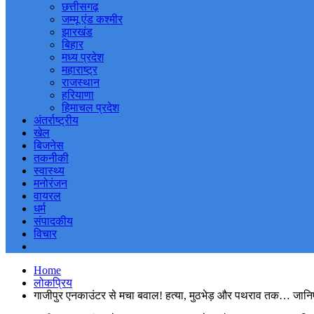
छत्तीसगढ़
जम्मू एंड कश्मीर
झारखंड
बिहार
मध्य प्रदेश
महाराष्ट्र
राजस्थान
हरियाणा
हिमाचल प्रदेश
अंतर्राष्ट्रीय
खेल
बिजनेस
तकनीकी
स्वास्थ्य
मनोरंजन
वायरल
धर्म
संपादकीय
विचार
Home
लोकप्रिय
गाजीपुर एनकाउंटर से मचा बवाल! हत्या, मुठभेड़ और पथराव तक… जानिए