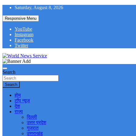
Skip
Saturday, August 8, 2026
to
content
Responsive Menu
YouTube
Instagram
Facebook
Twitter
World News at Your Fingers
World News Service
Search
Search
होम
टॉप न्यूज
देश
राज्य
दिल्ली
उत्तर प्रदेश
गुजरात
उत्तराखंड