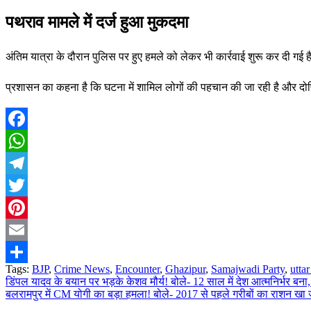
पथराव मामले में दर्ज हुआ मुकदमा
अंतिम यात्रा के दौरान पुलिस पर हुए हमले को लेकर भी कार्रवाई शुरू कर दी ग
प्रशासन का कहना है कि घटना में शामिल लोगों की पहचान की जा रही है और दोष
Facebook
WhatsApp
Telegram
Twitter
Pinterest
Email
Tags:
BJP
,
Crime News
,
Encounter
,
Ghazipur
,
Samajwadi Party
,
utta
Share
डिंपल यादव के बयान पर भड़के केशव मौर्य! बोले- 12 साल में देश आत्मनिर्भर बना,
Post
बलरामपुर में CM योगी का बड़ा हमला! बोले- 2017 से पहले गरीबों का राशन खा जा
navigation