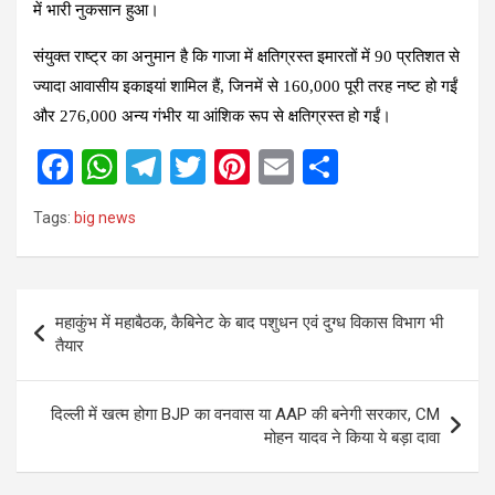
में भारी नुकसान हुआ।
संयुक्त राष्ट्र का अनुमान है कि गाजा में क्षतिग्रस्त इमारतों में 90 प्रतिशत से
ज्यादा आवासीय इकाइयां शामिल हैं, जिनमें से 160,000 पूरी तरह नष्ट हो गईं
और 276,000 अन्य गंभीर या आंशिक रूप से क्षतिग्रस्त हो गईं।
F
W
T
T
Pi
E
S
a
h
el
wi
nt
m
h
Tags:
big news
ce
at
e
tt
er
ail
ar
b
s
gr
er
es
e
o
A
a
t
Post
महाकुंभ में महाबैठक, कैबिनेट के बाद पशुधन एवं दुग्ध विकास विभाग भी
o
p
m
navigation
तैयार
k
p
दिल्ली में खत्म होगा BJP का वनवास या AAP की बनेगी सरकार, CM
मोहन यादव ने किया ये बड़ा दावा