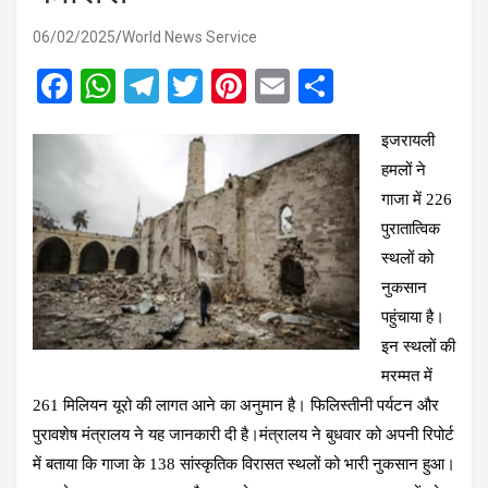
06/02/2025
World News Service
F
W
T
T
Pi
E
S
a
h
el
wi
nt
m
h
इजरायली
ce
at
e
tt
er
ail
ar
हमलों ने
b
s
gr
er
es
e
गाजा में 226
o
A
a
t
पुरातात्विक
o
p
m
स्थलों को
k
p
नुकसान
पहुंचाया है।
इन स्थलों की
मरम्मत में
261 मिलियन यूरो की लागत आने का अनुमान है। फिलिस्तीनी पर्यटन और
पुरावशेष मंत्रालय ने यह जानकारी दी है।मंत्रालय ने बुधवार को अपनी रिपोर्ट
में बताया कि गाजा के 138 सांस्कृतिक विरासत स्थलों को भारी नुकसान हुआ।