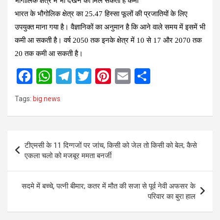
भौगोलिक क्षेत्र में भी देखने को मिल सकती है कमी
भारत के भौगोलिक क्षेत्र का 25.47 हिस्सा फूलों की प्रजातियों के लिए
उपयुक्त माना गया है। वैज्ञानिकों का अनुमान है कि आने वाले समय में इसमें भी
कमी आ सकती है। वर्ष 2050 तक इनके क्षेत्र में 10 से 17 और 2070 तक
20 तक कमी आ सकती है।
F
W
T
T
Pi
E
S
a
h
el
wi
nt
m
h
Tags:
big news
ce
at
e
tt
er
ail
ar
b
s
gr
er
es
e
o
A
a
t
Post
टीएमसी के 11 दिग्गजों पर जांच, किसी को जेल तो किसी को बेल; कैसे
o
p
m
navigation
एकला चलो को मजबूर ममता बनर्जी
k
p
सदमे में बच्चे, पत्नी बीमार; कतर में मौत की सजा से पूर्व नेवी अफसर के
परिवार का बुरा हाल