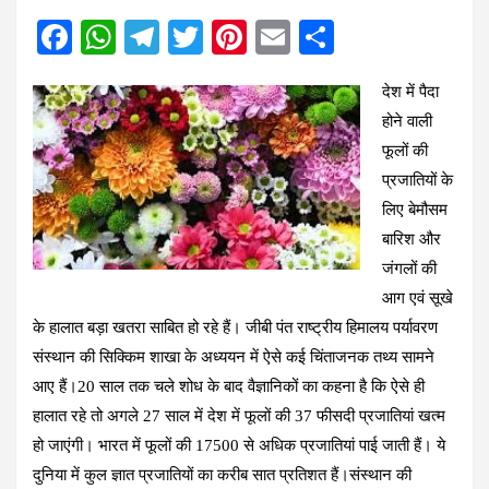
F
W
T
T
Pi
E
S
a
h
el
wi
nt
m
h
दे
श में पैदा
ce
at
e
tt
er
ail
ar
होने वाली
b
s
gr
er
es
e
फूलों की
o
A
a
t
प्रजातियों के
o
p
m
लिए बेमौसम
k
p
बारिश और
जंगलों की
आग एवं सूखे
के हालात बड़ा खतरा साबित हो रहे हैं। जीबी पंत राष्ट्रीय हिमालय पर्यावरण
संस्थान की सिक्किम शाखा के अध्ययन में ऐसे कई चिंताजनक तथ्य सामने
आए हैं।20 साल तक चले शोध के बाद वैज्ञानिकों का कहना है कि ऐसे ही
हालात रहे तो अगले 27 साल में देश में फूलों की 37 फीसदी प्रजातियां खत्म
हो जाएंगी। भारत में फूलों की 17500 से अधिक प्रजातियां पाई जाती हैं। ये
दुनिया में कुल ज्ञात प्रजातियों का करीब सात प्रतिशत हैं।संस्थान की