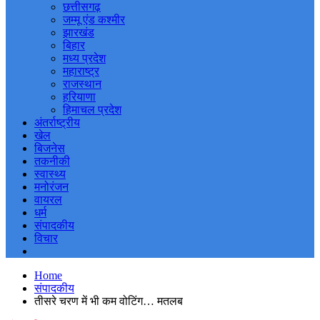
छत्तीसगढ़
जम्मू एंड कश्मीर
झारखंड
बिहार
मध्य प्रदेश
महाराष्ट्र
राजस्थान
हरियाणा
हिमाचल प्रदेश
अंतर्राष्ट्रीय
खेल
बिजनेस
तकनीकी
स्वास्थ्य
मनोरंजन
वायरल
धर्म
संपादकीय
विचार
Home
संपादकीय
तीसरे चरण में भी कम वोटिंग… मतलब