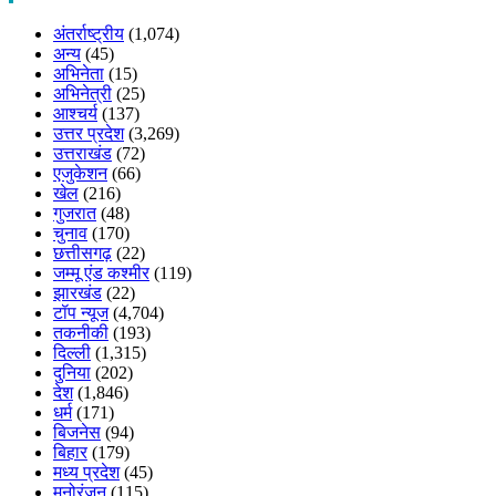
अंतर्राष्ट्रीय
(1,074)
अन्य
(45)
अभिनेता
(15)
अभिनेत्री
(25)
आश्चर्य
(137)
उत्तर प्रदेश
(3,269)
उत्तराखंड
(72)
एजुकेशन
(66)
खेल
(216)
गुजरात
(48)
चुनाव
(170)
छत्तीसगढ़
(22)
जम्मू एंड कश्मीर
(119)
झारखंड
(22)
टॉप न्यूज
(4,704)
तकनीकी
(193)
दिल्ली
(1,315)
दुनिया
(202)
देश
(1,846)
धर्म
(171)
बिजनेस
(94)
बिहार
(179)
मध्य प्रदेश
(45)
मनोरंजन
(115)