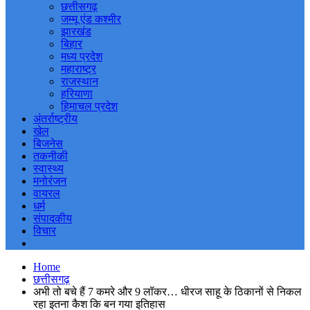
छत्तीसगढ़
जम्मू एंड कश्मीर
झारखंड
बिहार
मध्य प्रदेश
महाराष्ट्र
राजस्थान
हरियाणा
हिमाचल प्रदेश
अंतर्राष्ट्रीय
खेल
बिजनेस
तकनीकी
स्वास्थ्य
मनोरंजन
वायरल
धर्म
संपादकीय
विचार
Home
छत्तीसगढ़
अभी तो बचे हैं 7 कमरे और 9 लॉकर… धीरज साहू के ठिकानों से निकल
रहा इतना कैश कि बन गया इतिहास