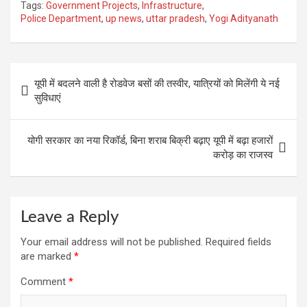
Tags:
Government Projects
,
Infrastructure
,
ce
at
e
tt
er
ail
ar
Police Department
,
up news
,
uttar pradesh
,
Yogi Adityanath
b
s
gr
er
es
e
o
A
a
t
Post
o
p
m
यूपी में बदलने वाली है रोडवेज बसों की तस्वीर, यात्रियों को मिलेंगी ये नई
navigation
सुविधाएं
k
p
योगी सरकार का नया रिकॉर्ड, बिना शराब बिक्री बढ़ाए यूपी में बढ़ा हजारों
करोड़ का राजस्व
Leave a Reply
Your email address will not be published.
Required fields
are marked
*
Comment
*