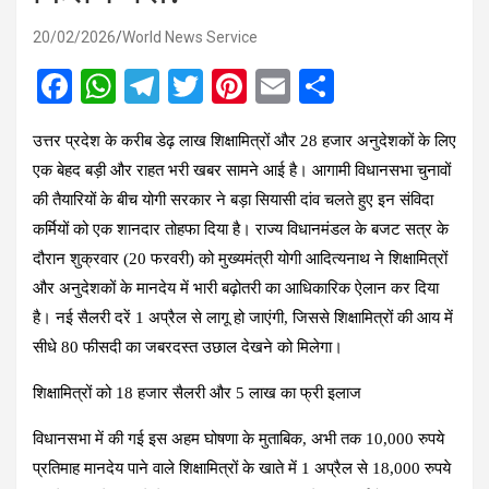
20/02/2026
World News Service
F
W
T
T
Pi
E
S
a
h
el
wi
nt
m
h
उत्तर प्रदेश के करीब डेढ़ लाख शिक्षामित्रों और 28 हजार अनुदेशकों के लिए
ce
at
e
tt
er
ail
ar
एक बेहद बड़ी और राहत भरी खबर सामने आई है। आगामी विधानसभा चुनावों
b
s
gr
er
es
e
की तैयारियों के बीच योगी सरकार ने बड़ा सियासी दांव चलते हुए इन संविदा
o
A
a
t
कर्मियों को एक शानदार तोहफा दिया है। राज्य विधानमंडल के बजट सत्र के
o
p
m
दौरान शुक्रवार (20 फरवरी) को मुख्यमंत्री योगी आदित्यनाथ ने शिक्षामित्रों
k
p
और अनुदेशकों के मानदेय में भारी बढ़ोतरी का आधिकारिक ऐलान कर दिया
है। नई सैलरी दरें 1 अप्रैल से लागू हो जाएंगी, जिससे शिक्षामित्रों की आय में
सीधे 80 फीसदी का जबरदस्त उछाल देखने को मिलेगा।
शिक्षामित्रों को 18 हजार सैलरी और 5 लाख का फ्री इलाज
विधानसभा में की गई इस अहम घोषणा के मुताबिक, अभी तक 10,000 रुपये
प्रतिमाह मानदेय पाने वाले शिक्षामित्रों के खाते में 1 अप्रैल से 18,000 रुपये