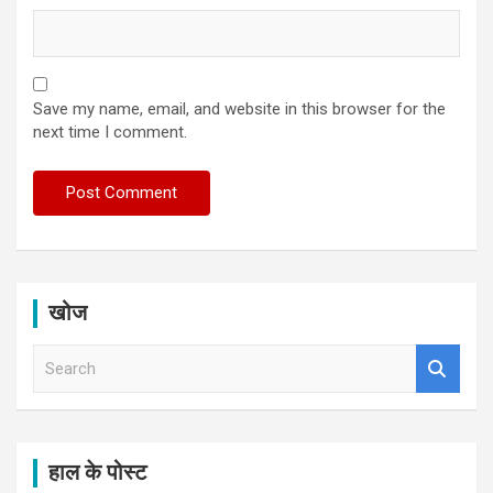
Save my name, email, and website in this browser for the
next time I comment.
खोज
S
e
a
r
c
h
हाल के पोस्ट