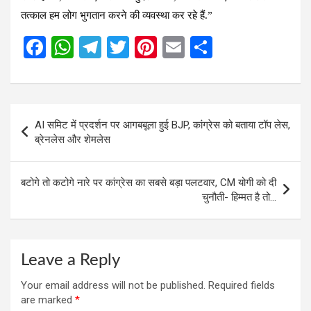
तत्काल हम लोग भुगतान करने की व्यवस्था कर रहे हैं.”
F
W
T
T
Pi
E
S
a
h
el
wi
nt
m
h
ce
at
e
tt
er
ail
ar
b
s
gr
er
es
e
Post
AI समिट में प्रदर्शन पर आगबबूला हुई BJP, कांग्रेस को बताया टॉप लेस,
o
A
a
t
navigation
ब्रेनलेस और शेमलेस
o
p
m
k
p
बटोगे तो कटोगे नारे पर कांग्रेस का सबसे बड़ा पलटवार, CM योगी को दी
चुनौती- हिम्मत है तो…
Leave a Reply
Your email address will not be published.
Required fields
are marked
*