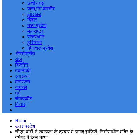
छत्तीसगढ़
जम्मू एंड कश्मीर
झारखंड
बिहार
मध्य प्रदेश
महाराष्ट्र
राजस्थान
हरियाणा
हिमाचल प्रदेश
अंतर्राष्ट्रीय
खेल
बिजनेस
तकनीकी
स्वास्थ्य
मनोरंजन
वायरल
धर्म
संपादकीय
विचार
Home
उत्तर प्रदेश
सीएम योगी ने रामलला के दरबार में लगाई हाजिरी, निर्माणाधीन मंदिर के
गर्भगृह में टेका माथा