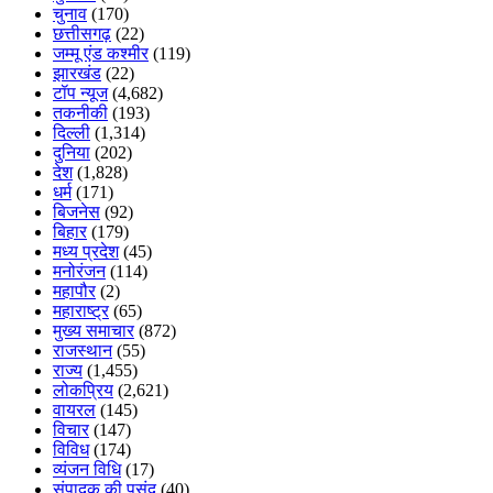
चुनाव
(170)
छत्तीसगढ़
(22)
जम्मू एंड कश्मीर
(119)
झारखंड
(22)
टॉप न्यूज
(4,682)
तकनीकी
(193)
दिल्ली
(1,314)
दुनिया
(202)
देश
(1,828)
धर्म
(171)
बिजनेस
(92)
बिहार
(179)
मध्य प्रदेश
(45)
मनोरंजन
(114)
महापौर
(2)
महाराष्ट्र
(65)
मुख्य समाचार
(872)
राजस्थान
(55)
राज्य
(1,455)
लोकप्रिय
(2,621)
वायरल
(145)
विचार
(147)
विविध
(174)
व्यंजन विधि
(17)
संपादक की पसंद
(40)