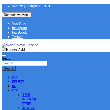
Skip
Saturday, August 8, 2026
to
content
Responsive Menu
YouTube
Instagram
Facebook
Twitter
World News at Your Fingers
World News Service
Search
Search
होम
टॉप न्यूज
देश
राज्य
दिल्ली
उत्तर प्रदेश
गुजरात
उत्तराखंड