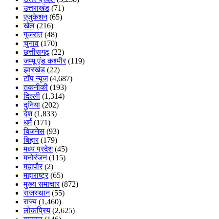
उत्तराखंड
(71)
एजुकेशन
(65)
खेल
(216)
गुजरात
(48)
चुनाव
(170)
छत्तीसगढ़
(22)
जम्मू एंड कश्मीर
(119)
झारखंड
(22)
टॉप न्यूज
(4,687)
तकनीकी
(193)
दिल्ली
(1,314)
दुनिया
(202)
देश
(1,833)
धर्म
(171)
बिजनेस
(93)
बिहार
(179)
मध्य प्रदेश
(45)
मनोरंजन
(115)
महापौर
(2)
महाराष्ट्र
(65)
मुख्य समाचार
(872)
राजस्थान
(55)
राज्य
(1,460)
लोकप्रिय
(2,625)