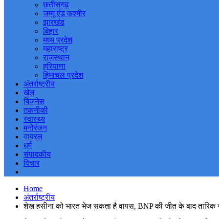
छत्तीसगढ़
जम्मू एंड कश्मीर
झारखंड
बिहार
मध्य प्रदेश
महाराष्ट्र
राजस्थान
हरियाणा
हिमाचल प्रदेश
अंतर्राष्ट्रीय
खेल
बिजनेस
तकनीकी
स्वास्थ्य
मनोरंजन
वायरल
धर्म
संपादकीय
विचार
Home
अंतर्राष्ट्रीय
शेख हसीना को भारत भेज सकता है वापस, BNP की जीत के बाद तारिक रहम