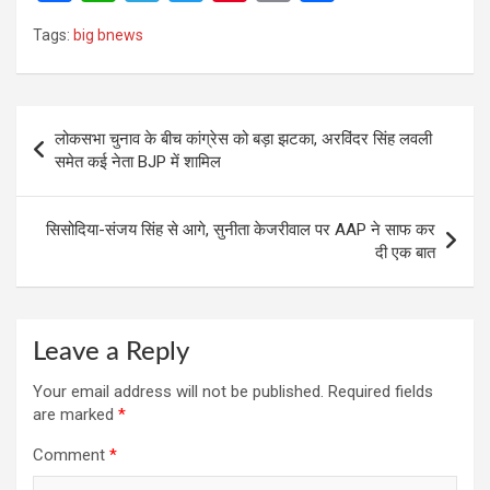
a
h
el
wi
nt
m
h
Tags:
big bnews
ce
at
e
tt
er
ail
ar
b
s
gr
er
es
e
o
A
a
t
Post
लोकसभा चुनाव के बीच कांग्रेस को बड़ा झटका, अरविंदर सिंह लवली
o
p
m
navigation
समेत कई नेता BJP में शामिल
k
p
सिसोदिया-संजय सिंह से आगे, सुनीता केजरीवाल पर AAP ने साफ कर
दी एक बात
Leave a Reply
Your email address will not be published.
Required fields
are marked
*
Comment
*