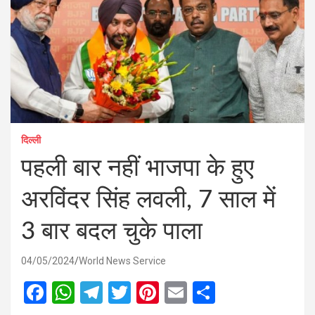
दिल्ली
पहली बार नहीं भाजपा के हुए
अरविंदर सिंह लवली, 7 साल में
3 बार बदल चुके पाला
04/05/2024
World News Service
F
W
T
T
Pi
E
S
a
h
el
wi
nt
m
h