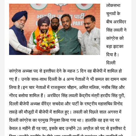
लोकसभा
ce
at
e
tt
er
ail
ar
चुनावों के
b
s
gr
er
es
e
बीच अरविंदर
o
A
a
t
सिंह लवली ने
o
p
m
कांग्रेस को
k
p
बड़ा झटका
दिया है।
दिल्ली
कांग्रेस अध्यक्ष पद से इस्तीफा देने के महज 5 दिन वह बीजेपी में शामिल हो
गए हैं। उनके साथ-साथ दिल्ली के 4 अन्य नेताओं ने भी कमल का दामन थाम
लिया है।इन चार नेताओं में राजकुमार चौहान, अमित मलिक, नसीब सिंह और
नीरद बसोया शामिल हैं। अरविंदर सिंह लवली केंद्रीय मंत्री हरदीप सिंह पुरी,
दिल्ली बीजेपी अध्यक्ष वीरेंद्र सचदेवा और पार्टी के राष्ट्रीय महासचिव विनोद
तावड़े की मौजूदी में बीजेपी में शामिल हुए। लवली को पिछले साल अगस्त में
दिल्ली कांग्रेस का प्रमुख नियुक्त किया गया था। हालांकि वह इस पद पर
केवल 8 महीने ही रह पाए, इसके बाद उन्होंने 28 अप्रैल को पद से इस्तीफा दे