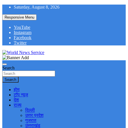
Skip
Saturday, August 8, 2026
to
content
Responsive Menu
YouTube
Instagram
Facebook
Twitter
World News at Your Fingers
World News Service
Search
Search
होम
टॉप न्यूज
देश
राज्य
दिल्ली
उत्तर प्रदेश
गुजरात
उत्तराखंड