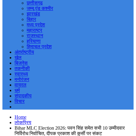
छत्तीसगढ़
जम्मू एंड कश्मीर
झारखंड
बिहार
मध्य प्रदेश
महाराष्ट्र
राजस्थान
हरियाणा
हिमाचल प्रदेश
अंतर्राष्ट्रीय
खेल
बिजनेस
तकनीकी
स्वास्थ्य
मनोरंजन
वायरल
धर्म
संपादकीय
विचार
Home
लोकप्रिय
Bihar MLC Election 2026: पवन सिंह समेत सभी 10 उम्मीदवार
निर्विरोध निर्वाचित, दीपक प्रकाश की कुर्सी पर संकट