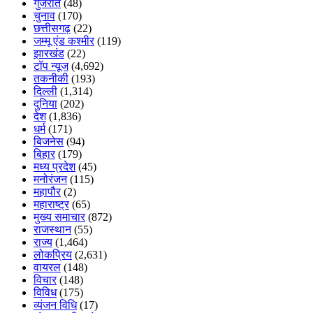
गुजरात
(48)
चुनाव
(170)
छत्तीसगढ़
(22)
जम्मू एंड कश्मीर
(119)
झारखंड
(22)
टॉप न्यूज
(4,692)
तकनीकी
(193)
दिल्ली
(1,314)
दुनिया
(202)
देश
(1,836)
धर्म
(171)
बिजनेस
(94)
बिहार
(179)
मध्य प्रदेश
(45)
मनोरंजन
(115)
महापौर
(2)
महाराष्ट्र
(65)
मुख्य समाचार
(872)
राजस्थान
(55)
राज्य
(1,464)
लोकप्रिय
(2,631)
वायरल
(148)
विचार
(148)
विविध
(175)
व्यंजन विधि
(17)