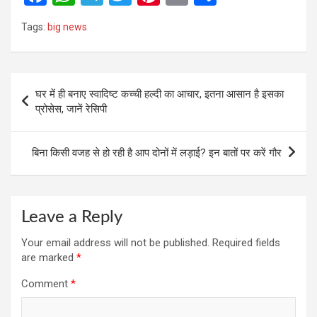
a
h
el
wi
nt
m
h
Tags:
big news
ce
at
e
tt
er
ail
ar
b
s
gr
er
es
e
o
A
a
t
Post
घर में ही बनाए स्वादिष्ट कच्ची हल्दी का आचार, इतना आसान है इसका
o
p
m
navigation
प्रोसेस, जानें रेसिपी
k
p
बिना किसी वजह से हो रही है आप दोनों में लड़ाई? इन बातों पर करें गौर
Leave a Reply
Your email address will not be published.
Required fields
are marked
*
Comment
*