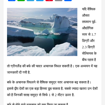
a
h
el
wi
nt
m
h
यदि वैश्विक
ce
at
e
tt
er
ail
ar
औसत
b
s
gr
er
es
e
तापमान पूर्व-
o
A
a
t
औद्योगिक
o
p
m
स्तर से 1.7
k
p
डिग्री और
2.3 डिग्री
सेल्सियस के
बीच रहता है
तो ग्रीनलैंड की बर्फ की चादर अचानक पिघल सकती है। एक अध्ययन में यह
जानकारी दी गयी है.
बर्फ के अचानक पिघलने से वैश्विक समुद्र स्तर अचानक बढ़ सकता है।
इससे द्वीप देशों का एक बड़ा हिस्सा डूब सकता है. सबसे ज्यादा खतरा उन देशों
को है जिनकी सतह समुद्र से सिर्फ 1 से 2 मीटर ऊपर है.
बर्फ से होने वाले नुकसान को कम किया जा सकता है