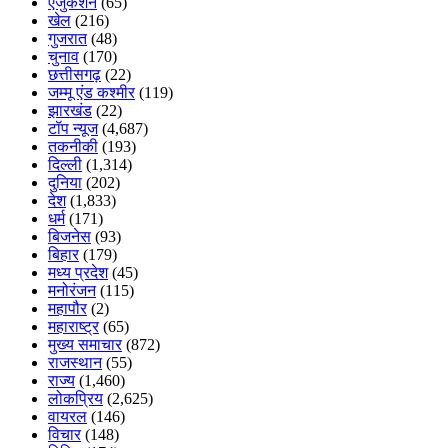
एजुकेशन
(65)
खेल
(216)
गुजरात
(48)
चुनाव
(170)
छत्तीसगढ़
(22)
जम्मू एंड कश्मीर
(119)
झारखंड
(22)
टॉप न्यूज
(4,687)
तकनीकी
(193)
दिल्ली
(1,314)
दुनिया
(202)
देश
(1,833)
धर्म
(171)
बिजनेस
(93)
बिहार
(179)
मध्य प्रदेश
(45)
मनोरंजन
(115)
महापौर
(2)
महाराष्ट्र
(65)
मुख्य समाचार
(872)
राजस्थान
(55)
राज्य
(1,460)
लोकप्रिय
(2,625)
वायरल
(146)
विचार
(148)