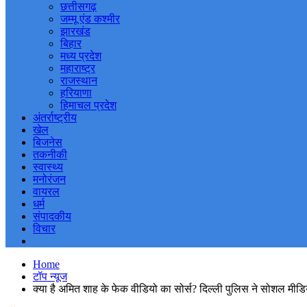
छत्तीसगढ़
जम्मू एंड कश्मीर
झारखंड
बिहार
मध्य प्रदेश
महाराष्ट्र
राजस्थान
हरियाणा
हिमाचल प्रदेश
अंतर्राष्ट्रीय
खेल
बिजनेस
तकनीकी
स्वास्थ्य
मनोरंजन
वायरल
धर्म
संपादकीय
विचार
Home
टॉप न्यूज
क्या है अमित शाह के फेक वीडियो का सोर्स? दिल्ली पुलिस ने सोशल मीडिया 