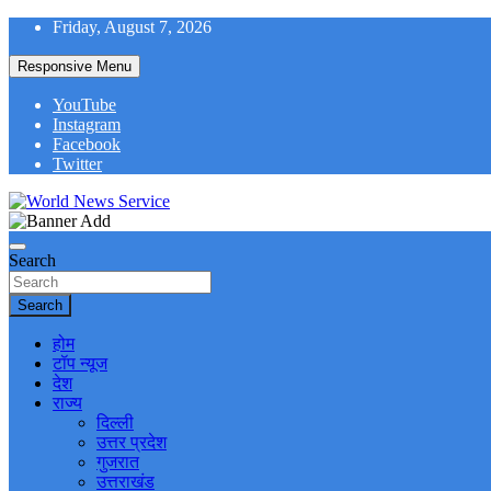
Skip
Friday, August 7, 2026
to
content
Responsive Menu
YouTube
Instagram
Facebook
Twitter
World News at Your Fingers
World News Service
Search
Search
होम
टॉप न्यूज
देश
राज्य
दिल्ली
उत्तर प्रदेश
गुजरात
उत्तराखंड