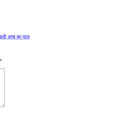
ं सऊदी अरब का माल
*