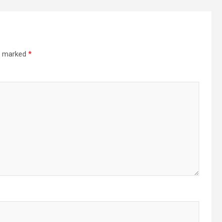
re marked
*