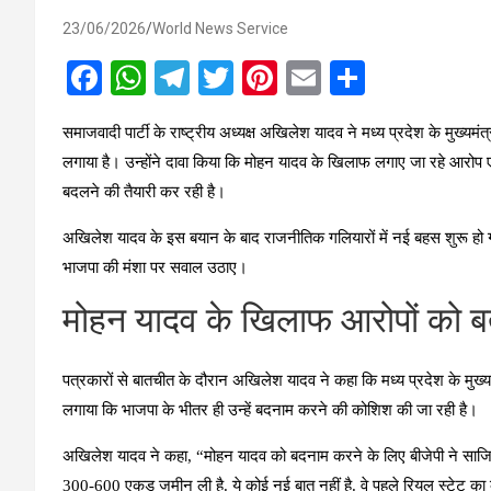
23/06/2026
World News Service
F
W
T
T
Pi
E
S
a
h
el
wi
nt
m
h
समाजवादी पार्टी के राष्ट्रीय अध्यक्ष अखिलेश यादव ने मध्य प्रदेश के मुख्य
ce
at
e
tt
er
ail
ar
लगाया है। उन्होंने दावा किया कि मोहन यादव के खिलाफ लगाए जा रहे आरोप एक
b
s
gr
er
es
e
बदलने की तैयारी कर रही है।
o
A
a
t
अखिलेश यादव के इस बयान के बाद राजनीतिक गलियारों में नई बहस शुरू हो गई 
o
p
m
भाजपा की मंशा पर सवाल उठाए।
k
p
मोहन यादव के खिलाफ आरोपों को 
पत्रकारों से बातचीत के दौरान अखिलेश यादव ने कहा कि मध्य प्रदेश के मुख्
लगाया कि भाजपा के भीतर ही उन्हें बदनाम करने की कोशिश की जा रही है।
अखिलेश यादव ने कहा, “मोहन यादव को बदनाम करने के लिए बीजेपी ने साजिश क
300-600 एकड़ जमीन ली है. ये कोई नई बात नहीं है. वे पहले रियल स्टेट का