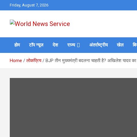
Skip
Friday, August 7, 2026
to
content
World News at Your Fingers
World News Service
होम
टॉप न्यूज
देश
राज्य
अंतर्राष्ट्रीय
खेल
बि
Home
लोकप्रिय
BJP तीन मुख्यमंत्री बदलना चाहती है? अखिलेश यादव का