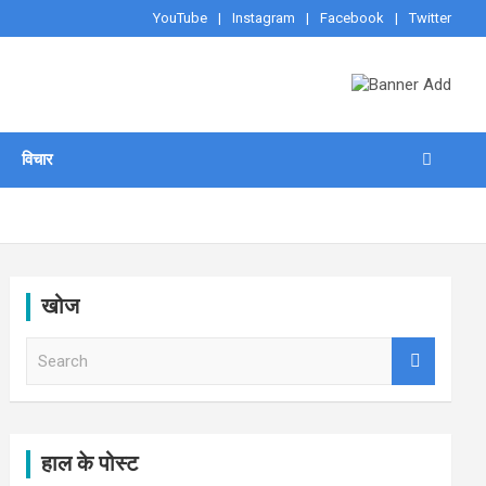
YouTube
Instagram
Facebook
Twitter
विचार
खोज
S
e
a
r
c
h
हाल के पोस्ट