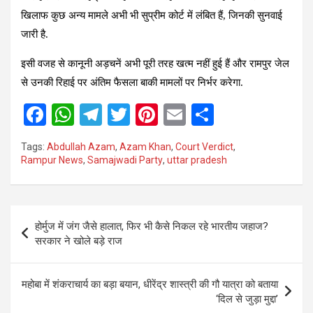
खिलाफ कुछ अन्य मामले अभी भी सुप्रीम कोर्ट में लंबित हैं, जिनकी सुनवाई
जारी है.
इसी वजह से कानूनी अड़चनें अभी पूरी तरह खत्म नहीं हुई हैं और रामपुर जेल
से उनकी रिहाई पर अंतिम फैसला बाकी मामलों पर निर्भर करेगा.
F
W
T
T
Pi
E
S
a
h
el
wi
nt
m
h
Tags:
Abdullah Azam
,
Azam Khan
,
Court Verdict
,
ce
at
e
tt
er
ail
ar
Rampur News
,
Samajwadi Party
,
uttar pradesh
b
s
gr
er
es
e
o
A
a
t
Post
o
p
m
होर्मुज में जंग जैसे हालात, फिर भी कैसे निकल रहे भारतीय जहाज?
navigation
सरकार ने खोले बड़े राज
k
p
महोबा में शंकराचार्य का बड़ा बयान, धीरेंद्र शास्त्री की गौ यात्रा को बताया
‘दिल से जुड़ा मुद्दा’