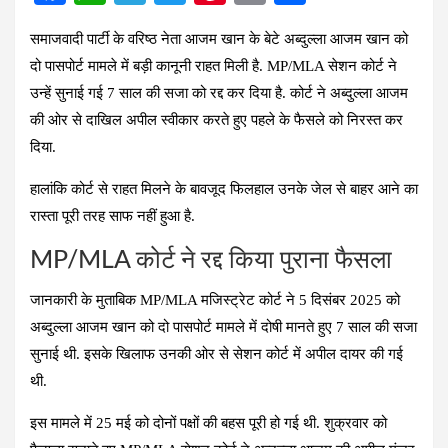
a
h
el
wi
nt
m
h
समाजवादी पार्टी के वरिष्ठ नेता आजम खान के बेटे अब्दुल्ला आजम खान को
ce
at
e
tt
er
ail
ar
दो पासपोर्ट मामले में बड़ी कानूनी राहत मिली है. MP/MLA सेशन कोर्ट ने
b
s
gr
er
es
e
उन्हें सुनाई गई 7 साल की सजा को रद्द कर दिया है. कोर्ट ने अब्दुल्ला आजम
o
A
a
t
की ओर से दाखिल अपील स्वीकार करते हुए पहले के फैसले को निरस्त कर
o
p
m
दिया.
k
p
हालांकि कोर्ट से राहत मिलने के बावजूद फिलहाल उनके जेल से बाहर आने का
रास्ता पूरी तरह साफ नहीं हुआ है.
MP/MLA कोर्ट ने रद्द किया पुराना फैसला
जानकारी के मुताबिक MP/MLA मजिस्ट्रेट कोर्ट ने 5 दिसंबर 2025 को
अब्दुल्ला आजम खान को दो पासपोर्ट मामले में दोषी मानते हुए 7 साल की सजा
सुनाई थी. इसके खिलाफ उनकी ओर से सेशन कोर्ट में अपील दायर की गई
थी.
इस मामले में 25 मई को दोनों पक्षों की बहस पूरी हो गई थी. शुक्रवार को